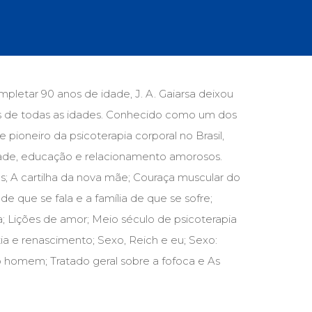
cias Sociais (102)
unicação (232)
tividade (14)
cação (278)
oaudiologia (54)
TQIA+ (66)
pletar 90 anos de idade, J. A. Gaiarsa deixou
s de referência (48)
ãs de todas as idades. Conhecido como um dos
ologia, Psicoterapia (799)
o (8)
 e pioneiro da psicoterapia corporal no Brasil,
e (132)
dade, educação e relacionamento amorosos.
os; A cartilha da nova mãe; Couraça muscular do
s africanos (30)
smo (1)
 de que se fala e a família de que se sofre;
; Lições de amor; Meio século de psicoterapia
ia e renascimento; Sexo, Reich e eu; Sexo:
 homem; Tratado geral sobre a fofoca e As