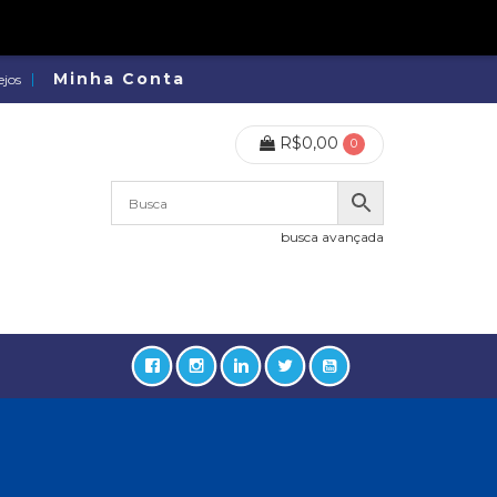
Minha Conta
ejos
R$
0,00
0
busca avançada
lidades, Política, Direitos Humanos (133)