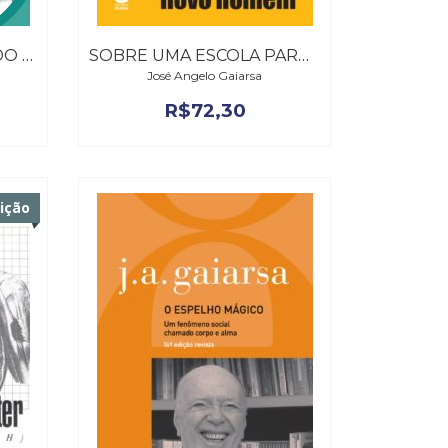
COURAÇA MUSCULAR DO CARÁTER (WILHELM REICH) – 7ª EDIÇÃO REVISTA
SOBRE UMA ESCOLA PARA O NOVO HOMEM
José Angelo Gaiarsa
R$
72,30
dição