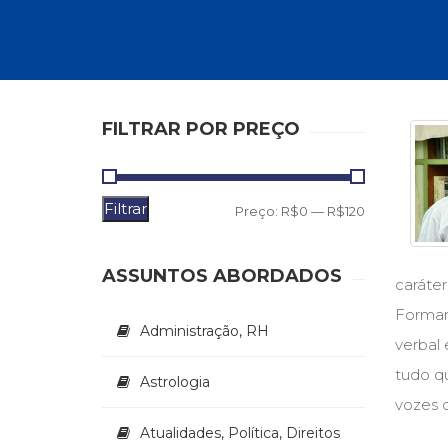
Autoajuda (95)
Cinema (23)
Corpo e Movimento (226)
Culinária, Alimentação (14)
Educação Especial (39)
Gestalt-terapia (93)
FILTRAR POR PREÇO
Literatura Erótica (11)
PNL (Programação Neurolingüística) (41)
Publicidade, Propaganda e Marketing (33)
Filtrar
Preço
Preço
Relações Públicas e Comunicação Empresar
Preço:
R$0
—
R$120
(31)
mínimo
máximo
Sem categoria (0)
ASSUNTOS ABORDADOS
Terapia Ocupacional (21)
caráter
Vida Prática (32)
Formand
Administração, RH
verbal 
tudo q
Astrologia
vozes d
Atualidades, Política, Direitos