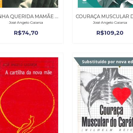
MINHA QUERIDA MAMÃE – 14ª EDIÇÃO REVISTA
José Angelo Gaiarsa
José Angelo Gaiarsa
R$
74,70
R$
109,20
Fora de catálogo
Substituído por nova e