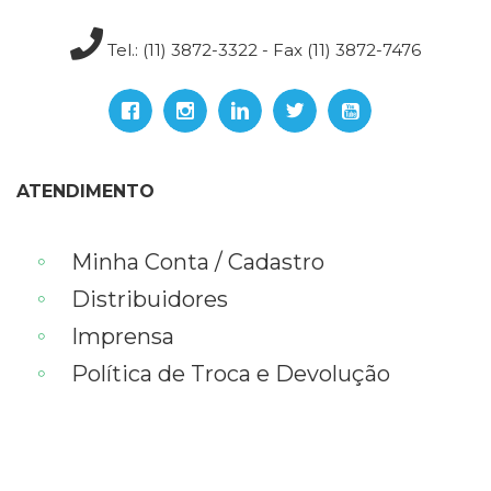
Televisão
(22)
Tel.: (11) 3872-3322 - Fax (11) 3872-7476
Temas
africanos
(30)
Terapia
Ocupacional
(21)
ATENDIMENTO
Treinamento
e
RH
Minha Conta / Cadastro
(65)
Distribuidores
Turismo
(1)
Imprensa
Vida
Política de Troca e Devolução
Prática
(32)