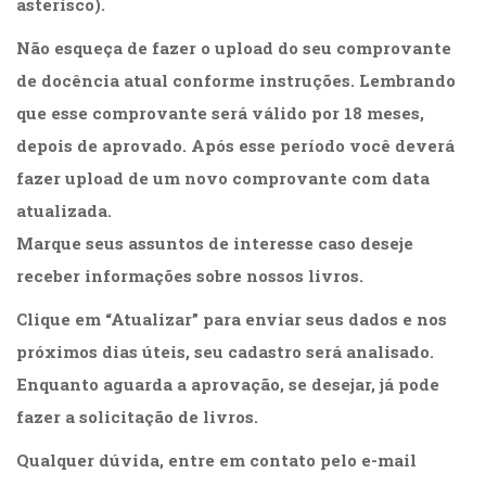
asterisco).
Cinema
(23)
Não esqueça de fazer o upload do seu comprovante
Comportamento
de docência atual conforme instruções. Lembrando
(418)
que esse comprovante será válido por 18 meses,
Comunicação
(232)
depois de aprovado. Após esse período você deverá
Corpo
fazer upload de um novo comprovante com data
e
atualizada.
Movimento
(226)
Marque seus assuntos de interesse caso deseje
Crescimento
receber informações sobre nossos livros.
Interior
(222)
Clique em “Atualizar” para enviar seus dados e nos
Criatividade
próximos dias úteis, seu cadastro será analisado.
(14)
Culinária,
Enquanto aguarda a aprovação, se desejar, já pode
Alimentação
fazer a solicitação de livros.
(14)
Economia,
Qualquer dúvida, entre em contato pelo e-mail
Negócios