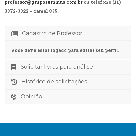
professor@gruposummus.com.br
ou telefone (11)
(31)
Educação
3872-3322 – ramal 835.
(278)
Educação
Especial
Cadastro de Professor
(39)
Fisioterapia
Você deve estar logado para editar seu perfil.
(47)
Fonoaudiologia
(54)
Solicitar livros para análise
Gestalt-
terapia
Histórico de solicitações
(93)
Jornalismo
Opinião
(57)
LGBTQIA+
(66)
Literatura
Erótica
(11)