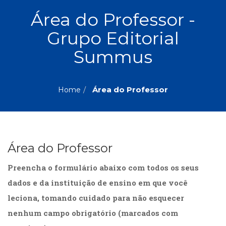
ASSUNTOS
Área do Professor -
Administração,
Grupo Editorial
PROMOÇÕES
RH
(77)
Summus
Astrologia
MAIS
(27)
Atualidades,
Área do Professor
Home
Política,
VENDIDOS
Direitos
Humanos
AUTORES
(133)
Autoajuda
Área do Professor
(95)
PROFESSORES
Biografias,
Preencha o formulário abaixo com todos os seus
Depoimentos,
Vivências
dados e da instituição de ensino em que você
(104)
leciona, tomando cuidado para não esquecer
Ciências
nenhum campo obrigatório (marcados com
Sociais
(102)