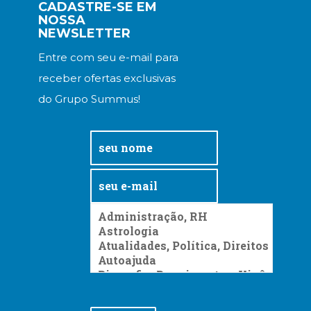
Literatura,
CADASTRE-SE EM
NOSSA
Ficção,
NEWSLETTER
Ensaios
(69)
Entre com seu e-mail para
Obras
receber ofertas exclusivas
de
referência
do Grupo Summus!
(48)
PNL
(Programação
Neurolingüística)
(41)
Psicodrama
(200)
Psicologia,
Psicoterapia
(799)
Publicidade,
Propaganda
e
Marketing