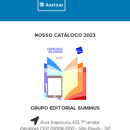
Assinar
(33)
Puericultura
(23)
Rádio
(8)
NOSSO CATÁLOGO 2023
Relações
Públicas
e
Comunicação
Empresarial
(31)
Religião,
Espiritualidade,
Filosofia
(63)
Saúde
(132)
GRUPO EDITORIAL SUMMUS
Sem
categoria
Rua Itapicuru, 613, 7° andar
(0)
Perdizes CEP 05006-000 - São Paulo - SP