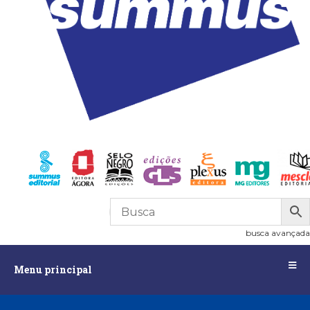
R$
0,00
0
busca avançada
Menu
Menu principal
principal
Assuntos