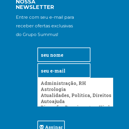
NOSSA
(31)
NEWSLETTER
Educação
(278)
Entre com seu e-mail para
Educação
receber ofertas exclusivas
Especial
do Grupo Summus!
(39)
Fisioterapia
(47)
Fonoaudiologia
(54)
Gestalt-
terapia
(93)
Jornalismo
(57)
LGBTQIA+
(66)
Literatura
Erótica
(11)
Assinar