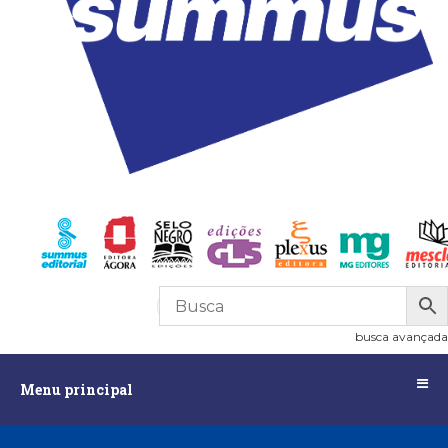
R$
0,00
0
busca avançada
Menu
Menu principal
principal
Assuntos