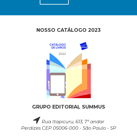
Literatura,
Ficção,
Ensaios
(69)
Obras
NOSSO CATÁLOGO 2023
de
referência
(48)
PNL
(Programação
Neurolingüística)
(41)
Psicodrama
(200)
Psicologia,
Psicoterapia
GRUPO EDITORIAL SUMMUS
(799)
Publicidade,
Rua Itapicuru, 613, 7° andar
Propaganda
Perdizes CEP 05006-000 - São Paulo - SP
e
Marketing