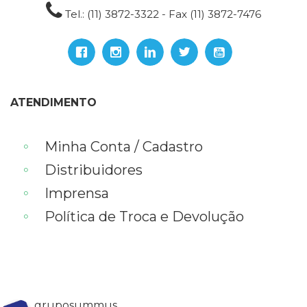
(33)
Tel.: (11) 3872-3322 - Fax (11) 3872-7476
Puericultura
(23)
Rádio
(8)
Relações
ATENDIMENTO
Públicas
e
Comunicação
Minha Conta / Cadastro
Empresarial
(31)
Distribuidores
Religião,
Imprensa
Espiritualidade,
Filosofia
Política de Troca e Devolução
(63)
Saúde
(132)
Sem
categoria
(0)
gruposummus