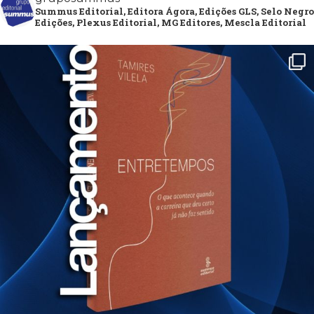
Televisão
Summus Editorial, Editora Ágora, Edições GLS, Selo Negro
Edições, Plexus Editorial, MG Editores, Mescla Editorial
(22)
Temas
africanos
(30)
Terapia
Ocupacional
(21)
Treinamento
e
RH
(65)
Turismo
(1)
Vida
Prática
(32)