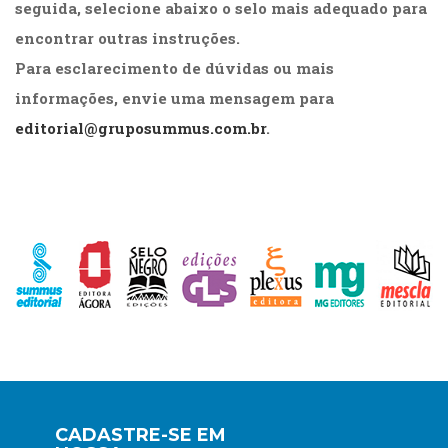
seguida, selecione abaixo o selo mais adequado para
Cinema
encontrar outras instruções.
(23)
Comportamento
Para esclarecimento de dúvidas ou mais
(418)
informações, envie uma mensagem para
Comunicação
editorial@gruposummus.com.br
.
(232)
Corpo
e
Movimento
(226)
Crescimento
Interior
(222)
Criatividade
(14)
Culinária,
Alimentação
(14)
Economia,
CADASTRE-SE EM
Negócios