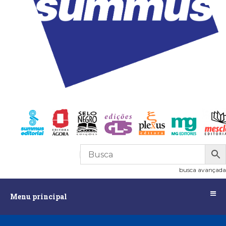
R$
0,00
0
busca avançada
Menu
Menu principal
principal
Assuntos