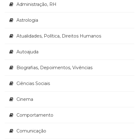
Literatura,
Administração, RH
Ficção,
Ensaios
Astrologia
(69)
Obras
de
Atualidades, Política, Direitos Humanos
referência
(48)
Autoajuda
PNL
(Programação
Biografias, Depoimentos, Vivências
Neurolingüística)
(41)
Ciências Sociais
Psicodrama
(200)
Psicologia,
Cinema
Psicoterapia
(799)
Comportamento
Publicidade,
Propaganda
Comunicação
e
Marketing