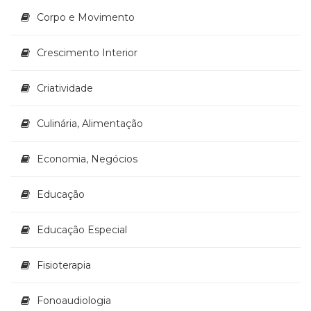
(33)
Corpo e Movimento
Puericultura
(23)
Crescimento Interior
Rádio
(8)
Criatividade
Relações
Públicas
e
Culinária, Alimentação
Comunicação
Empresarial
Economia, Negócios
(31)
Religião,
Educação
Espiritualidade,
Filosofia
(63)
Educação Especial
Saúde
(132)
Fisioterapia
Sem
categoria
Fonoaudiologia
(0)