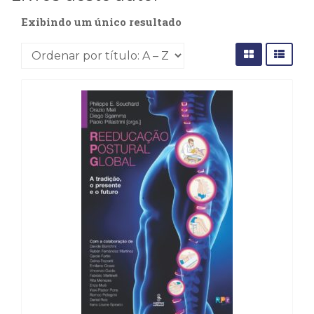
Cinema
Exibindo um único resultado
(23)
Comportamento
(418)
Comunicação
(232)
Corpo
e
Movimento
(226)
Crescimento
Interior
(222)
Criatividade
(14)
Culinária,
Alimentação
(14)
Economia,
Negócios