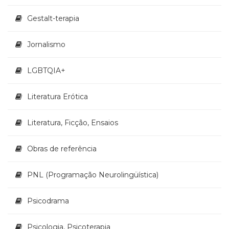
Televisão
(22)
Gestalt-terapia
Temas
africanos
Jornalismo
(30)
Terapia
LGBTQIA+
Ocupacional
(21)
Treinamento
Literatura Erótica
e
RH
Literatura, Ficção, Ensaios
(65)
Turismo
Obras de referência
(1)
Vida
Prática
PNL (Programação Neurolingüística)
(32)
Psicodrama
Psicologia, Psicoterapia