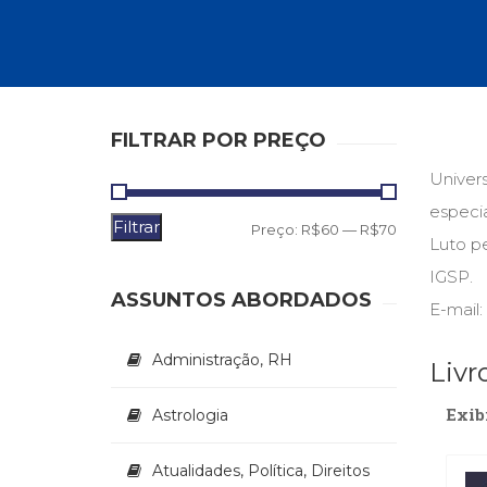
Autoajuda (95)
Cinema (23)
Corpo e Movimento (226)
Culinária, Alimentação (14)
Educação Especial (39)
Gestalt-terapia (93)
FILTRAR POR PREÇO
Literatura Erótica (11)
Univer
PNL (Programação Neurolingüística) (41)
Publicidade, Propaganda e Marketing (33)
especia
Filtrar
Preço
Preço
Relações Públicas e Comunicação Empresar
Preço:
R$60
—
R$70
Luto pe
(31)
mínimo
máximo
IGSP.
Sem categoria (0)
ASSUNTOS ABORDADOS
Terapia Ocupacional (21)
E-mail
Vida Prática (32)
Administração, RH
Livr
Exib
Astrologia
Atualidades, Política, Direitos