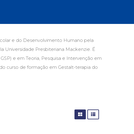
cias Sociais (102)
unicação (232)
tividade (14)
cação (278)
oaudiologia (54)
TQIA+ (66)
colar e do Desenvol­vimento Humano pela
s de referência (48)
a Universidade Presbite­riana Mackenzie. É
ologia, Psicoterapia (799)
o (8)
 (IGSP) e em Teoria, Pesquisa e Intervenção em
e (132)
 do curso de formação em Gestalt­-terapia do
s africanos (30)
smo (1)