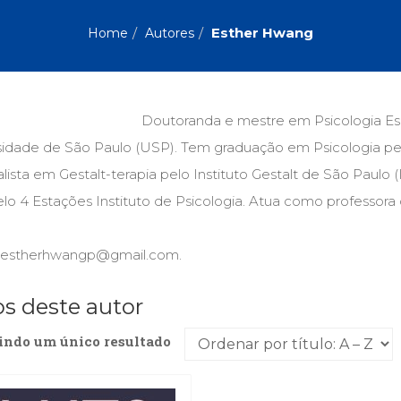
Biografias, Depoimentos, Vivências (104)
Ciên
Comportamento (418)
Com
Esther Hwang
Home
Autores
Crescimento Interior (222)
Cria
Economia, Negócios (31)
Edu
Fisioterapia (47)
Fon
Jornalismo (57)
LGB
Doutoranda e mestre em Psicologia Es
Literatura, Ficção, Ensaios (69)
Obra
sidade de São Paulo (USP). Tem graduação em Psicologia pel
Psicodrama (200)
Psic
Puericultura (23)
Rádi
lista em Gestalt-terapia pelo Instituto Gestalt de São Paulo
ial
Religião, Espiritualidade, Filosofia (63)
Saúd
lo 4 Estações Instituto de Psicolo­gia. Atua como professora
Televisão (22)
Tema
Treinamento e RH (65)
Turi
: estherhwangp@gmail.com.
os deste autor
indo um único resultado