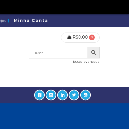
Minha Conta
ejos
R$
0,00
0
busca avançada
lidades, Política, Direitos Humanos (133)