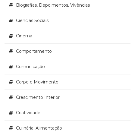
Biografias, Depoimentos, Vivências
(33)
Puericultura
(23)
Ciências Sociais
Rádio
(8)
Cinema
Relações
Públicas
Comportamento
e
Comunicação
Empresarial
Comunicação
(31)
Religião,
Corpo e Movimento
Espiritualidade,
Filosofia
Crescimento Interior
(63)
Saúde
(132)
Criatividade
Sem
categoria
Culinária, Alimentação
(0)