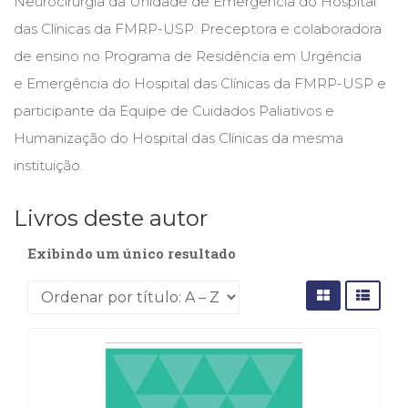
Neurocirurgia da Unidade de Emergência do Hospital
Cinema
das Clínicas da FMRP-USP. Preceptora e colaboradora
(23)
de ensino no Programa de Residência em Urgência
Comportamento
(417)
e Emergência do Hospital das Clínicas da FMRP-USP e
Comunicação
participante da Equipe de Cuidados Paliativos e
(232)
Humanização do Hospital das Clínicas da mesma
Corpo
e
instituição.
Movimento
(225)
Livros deste autor
Crescimento
Interior
Exibindo um único resultado
(222)
Criatividade
(14)
Culinária,
Alimentação
(14)
Economia,
Negócios