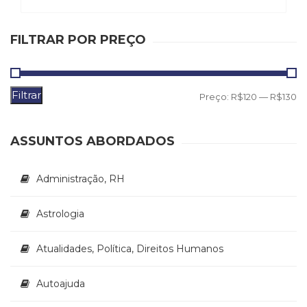
Literatura,
Ficção,
Ensaios
FILTRAR POR PREÇO
(69)
Obras
de
referência
Filtrar
P
P
Preço:
R$120
—
R$130
(47)
m
m
PNL
(Programação
ASSUNTOS ABORDADOS
Neurolingüística)
(41)
Administração, RH
Psicodrama
(200)
Astrologia
Psicologia,
Psicoterapia
(797)
Atualidades, Política, Direitos Humanos
Publicidade,
Propaganda
Autoajuda
e
Marketing