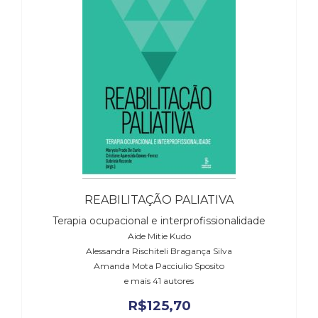
(31)
Educação
(278)
Educação
Especial
(39)
Fisioterapia
(47)
Fonoaudiologia
(54)
Gestalt-
terapia
(92)
REABILITAÇÃO PALIATIVA
Jornalismo
Terapia ocupacional e interprofissionalidade
(57)
Aide Mitie Kudo
LGBTQIA+
Alessandra Rischiteli Bragança Silva
(66)
Amanda Mota Pacciulio Sposito
Literatura
e mais 41 autores
Erótica
R$
125,70
(11)