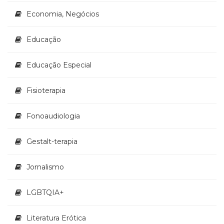
Televisão
Economia, Negócios
(22)
Temas
africanos
Educação
(30)
Terapia
Educação Especial
Ocupacional
(21)
Fisioterapia
Treinamento
e
RH
Fonoaudiologia
(65)
Turismo
Gestalt-terapia
(1)
Vida
Jornalismo
Prática
(32)
LGBTQIA+
Literatura Erótica