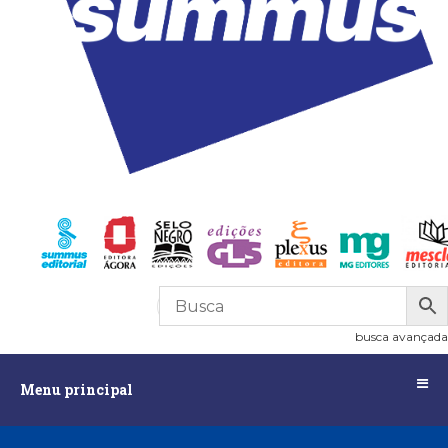
R$
0,00
0
busca avançada
Menu
Menu principal
principal
Assuntos