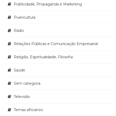
Publicidade, Propaganda e Marketing
(33)
Puericultura
(23)
Puericultura
Rádio
(8)
Rádio
Relações
Públicas
Relações Públicas e Comunicação Empresarial
e
Comunicação
Empresarial
Religião, Espiritualidade, Filosofia
(31)
Religião,
Saúde
Espiritualidade,
Filosofia
Sem categoria
(63)
Saúde
(132)
Televisão
Sem
categoria
Temas africanos
(0)