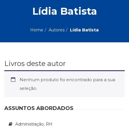
ASSUNTOS
Lídia Batista
Administração,
PROMOÇÕES
RH
(77)
Lídia Batista
Home
Autores
Astrologia
MAIS
(27)
Atualidades,
Política,
VENDIDOS
Direitos
Livros deste autor
Humanos
AUTORES
(133)
Autoajuda
Nenhum produto foi encontrado para a sua
(95)
PROFESSORES
seleção.
Biografias,
Depoimentos,
Vivências
ASSUNTOS ABORDADOS
(104)
Ciências
Sociais
Administração, RH
(102)