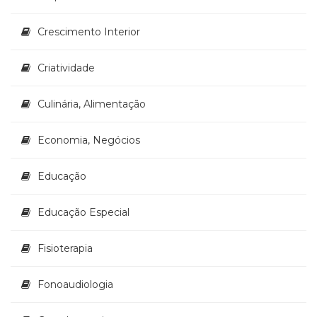
(31)
Educação
Crescimento Interior
(278)
Educação
Criatividade
Especial
(39)
Fisioterapia
Culinária, Alimentação
(47)
Fonoaudiologia
Economia, Negócios
(54)
Gestalt-
Educação
terapia
(92)
Jornalismo
Educação Especial
(57)
LGBTQIA+
Fisioterapia
(66)
Literatura
Fonoaudiologia
Erótica
(11)