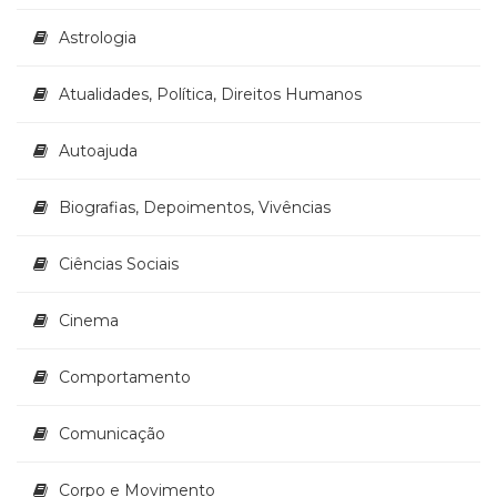
Cinema
Astrologia
(23)
Comportamento
Atualidades, Política, Direitos Humanos
(417)
Comunicação
(232)
Autoajuda
Corpo
e
Biografias, Depoimentos, Vivências
Movimento
(225)
Ciências Sociais
Crescimento
Interior
(222)
Cinema
Criatividade
(14)
Comportamento
Culinária,
Alimentação
Comunicação
(14)
Economia,
Negócios
Corpo e Movimento