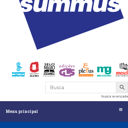
R$
0,00
0
busca avançada
Menu
Menu principal
principal
Assuntos