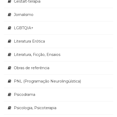
Literatura,
Gestalt-terapia
Ficção,
Ensaios
Jornalismo
(69)
Obras
LGBTQIA+
de
referência
Literatura Erótica
(47)
PNL
(Programação
Literatura, Ficção, Ensaios
Neurolingüística)
(41)
Obras de referência
Psicodrama
(200)
PNL (Programação Neurolingüística)
Psicologia,
Psicoterapia
(797)
Psicodrama
Publicidade,
Propaganda
Psicologia, Psicoterapia
e
Marketing