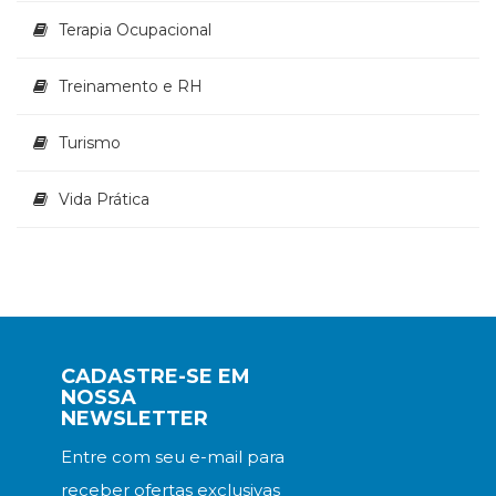
Televisão
Terapia Ocupacional
(22)
Temas
africanos
Treinamento e RH
(30)
Terapia
Turismo
Ocupacional
(21)
Vida Prática
Treinamento
e
RH
(65)
Turismo
(1)
Vida
CADASTRE-SE EM
Prática
NOSSA
(32)
NEWSLETTER
Entre com seu e-mail para
receber ofertas exclusivas