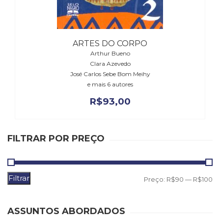
(31)
Educação
(278)
Educação
ARTES DO CORPO
Especial
Arthur Bueno
(39)
Clara Azevedo
Fisioterapia
José Carlos Sebe Bom Meihy
(47)
e mais 6 autores
Fonoaudiologia
R$
93,00
(54)
Gestalt-
terapia
(92)
FILTRAR POR PREÇO
Jornalismo
(57)
LGBTQIA+
Filtrar
P
P
(66)
Preço:
R$90
—
R$100
Literatura
m
m
Erótica
ASSUNTOS ABORDADOS
(11)