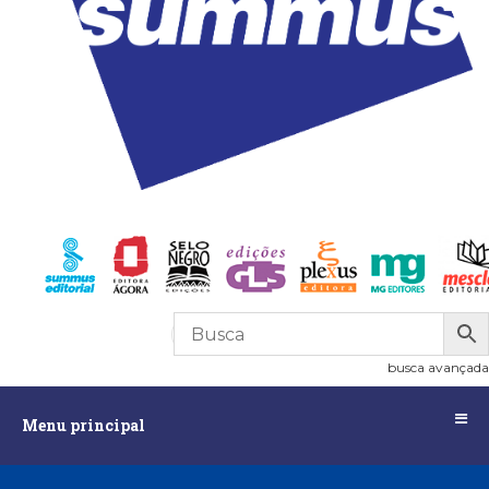
R$
0,00
0
busca avançada
Menu
Menu principal
principal
Assuntos