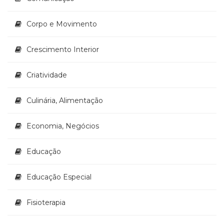
(33)
Puericultura
Corpo e Movimento
(23)
Rádio
Crescimento Interior
(8)
Relações
Criatividade
Públicas
e
Comunicação
Culinária, Alimentação
Empresarial
(31)
Economia, Negócios
Religião,
Espiritualidade,
Educação
Filosofia
(63)
Saúde
Educação Especial
(132)
Sem
Fisioterapia
categoria
(0)