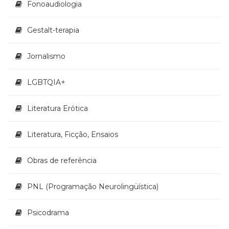
Fonoaudiologia
Televisão
(22)
Temas
Gestalt-terapia
africanos
(30)
Jornalismo
Terapia
Ocupacional
LGBTQIA+
(21)
Treinamento
e
Literatura Erótica
RH
(65)
Literatura, Ficção, Ensaios
Turismo
(1)
Obras de referência
Vida
Prática
(32)
PNL (Programação Neurolingüística)
Psicodrama