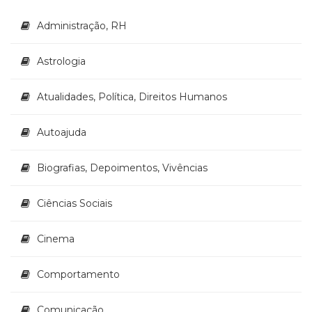
Literatura,
Ficção,
Administração, RH
Ensaios
(69)
Astrologia
Obras
de
referência
Atualidades, Política, Direitos Humanos
(47)
PNL
Autoajuda
(Programação
Neurolingüística)
Biografias, Depoimentos, Vivências
(41)
Psicodrama
(200)
Ciências Sociais
Psicologia,
Psicoterapia
Cinema
(797)
Publicidade,
Comportamento
Propaganda
e
Comunicação
Marketing