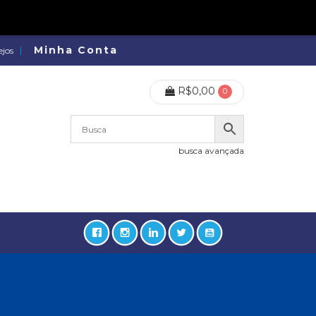
Minha Conta
ejos
R$
0,00
0
busca avançada
lidades, Política, Direitos Humanos (133)