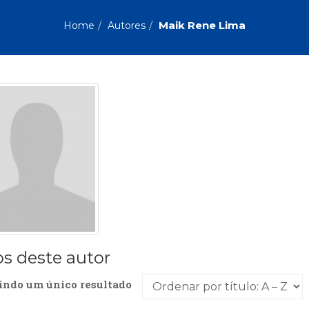
Biografias, Depoimentos, Vivências (104)
Ciên
Comportamento (418)
Com
Maik Rene Lima
Home
Autores
Crescimento Interior (222)
Cria
Economia, Negócios (31)
Edu
Fisioterapia (47)
Fon
Jornalismo (57)
LGB
Literatura, Ficção, Ensaios (69)
Obra
Psicodrama (200)
Psic
Puericultura (23)
Rádi
ial
Religião, Espiritualidade, Filosofia (63)
Saúd
Televisão (22)
Tema
Treinamento e RH (65)
Turi
os deste autor
indo um único resultado