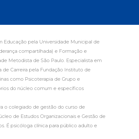
cias Sociais (102)
unicação (232)
tividade (14)
cação (278)
oaudiologia (54)
TQIA+ (66)
 Educação pela Universidade Municipal de
s de referência (48)
iderança compartilhada) e Formação e
ologia, Psicoterapia (799)
o (8)
ade Metodista de São Paulo. Especialista em
e (132)
 de Carreira pela Fundação Instituto de
plinas como Psicoterapia de Grupo e
s africanos (30)
smo (1)
tórios do núcleo comum e específicos
gra o colegiado de gestão do curso de
Núcleo de Estudos Organizacionais e Gestão de
. É psicóloga clínica para público adulto e