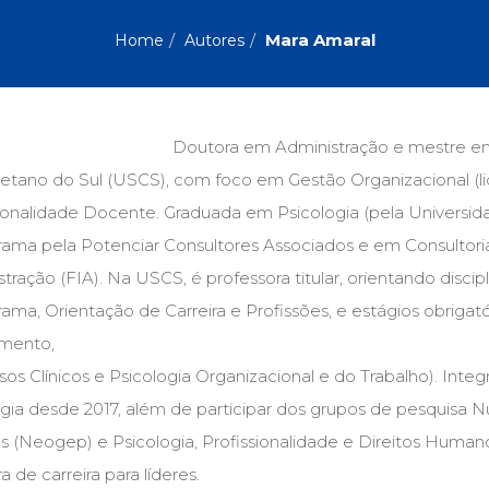
Biografias, Depoimentos, Vivências (104)
Ciên
Comportamento (418)
Com
Mara Amaral
Home
Autores
Crescimento Interior (222)
Cria
Economia, Negócios (31)
Edu
Fisioterapia (47)
Fon
Jornalismo (57)
LGB
Doutora em Administração e mestre em
Literatura, Ficção, Ensaios (69)
Obra
etano do Sul (USCS), com foco em Gestão Organizacional (l
Psicodrama (200)
Psic
Puericultura (23)
Rádi
sionalidade Docente. Graduada em Psicologia (pela Universid
ial
Religião, Espiritualidade, Filosofia (63)
Saúd
ama pela Potenciar Consultores Associados e em Consultoria
tração (FIA). Na USCS, é professora titular, orientando disci
Televisão (22)
Tema
Treinamento e RH (65)
Turi
ama, Orientação de Carreira e Profissões, e estágios obriga
imento,
os Clínicos e Psicologia Organizacional e do Trabalho). Inte
ogia desde 2017, além de participar dos grupos de pesquisa 
 (Neogep) e Psicologia, Profissionalidade e Direitos Humanos
 de carreira para líderes.