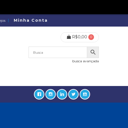
Minha Conta
ejos
R$
0,00
0
busca avançada
lidades, Política, Direitos Humanos (133)