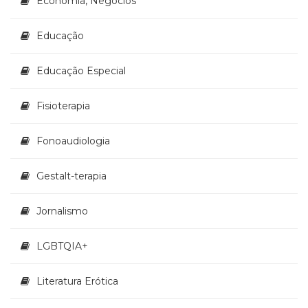
Economia, Negócios
Televisão
(22)
Educação
Temas
africanos
(30)
Educação Especial
Terapia
Ocupacional
Fisioterapia
(21)
Treinamento
Fonoaudiologia
e
RH
(65)
Gestalt-terapia
Turismo
(1)
Jornalismo
Vida
Prática
LGBTQIA+
(32)
Literatura Erótica