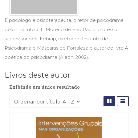
Cinema
(23)
Comportamento
É psicólogo e psicoterapeuta, diretor de psicodrama
(418)
pelo Instituto J. L. Moreno de São Paulo, professor
Comunicação
supervisor pela Febrap, diretor do Instituto de
(232)
Corpo
Psicodrama e Máscaras de Fortaleza e autor do livro A
e
poética do psicodrama (Aleph, 2002).
Movimento
(226)
Livros deste autor
Crescimento
Interior
Exibindo um único resultado
(222)
Criatividade
(14)
Culinária,
Alimentação
(14)
Economia,
Negócios