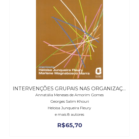
(31)
Educação
(278)
Educação
Especial
(39)
Fisioterapia
(47)
Fonoaudiologia
(54)
Gestalt-
terapia
(93)
INTERVENÇÕES GRUPAIS NAS ORGANIZAÇÕES
Jornalismo
Annatália Meneses de Amorim Gomes
(57)
Georges Salim Khouri
LGBTQIA+
Heloisa Junqueira Fleury
(66)
e mais 8 autores
Literatura
R$
65,70
Erótica
(11)