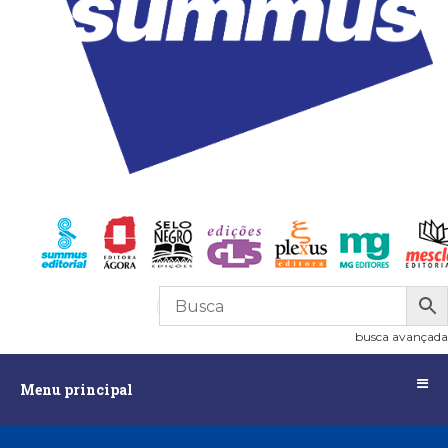
R$
0,00
0
busca avançada
Menu
Menu principal
principal
Assuntos