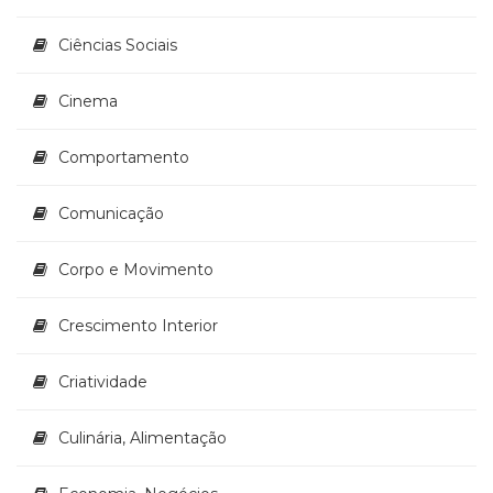
(33)
Ciências Sociais
Puericultura
(23)
Rádio
Cinema
(8)
Relações
Comportamento
Públicas
e
Comunicação
Comunicação
Empresarial
(31)
Corpo e Movimento
Religião,
Espiritualidade,
Crescimento Interior
Filosofia
(63)
Criatividade
Saúde
(132)
Sem
Culinária, Alimentação
categoria
(0)