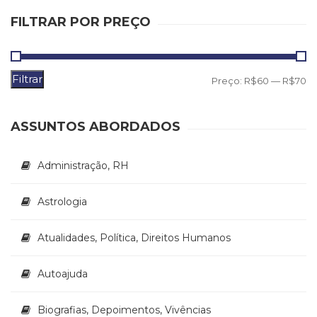
Literatura,
Ficção,
FILTRAR POR PREÇO
Ensaios
(69)
Obras
Filtrar
P
P
Preço:
R$60
—
R$70
de
referência
m
m
(48)
ASSUNTOS ABORDADOS
PNL
(Programação
Neurolingüística)
Administração, RH
(41)
Psicodrama
Astrologia
(200)
Psicologia,
Psicoterapia
Atualidades, Política, Direitos Humanos
(799)
Publicidade,
Autoajuda
Propaganda
e
Biografias, Depoimentos, Vivências
Marketing