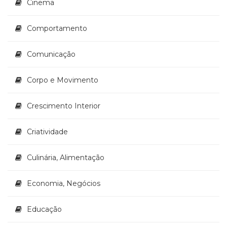
Cinema
Televisão
(22)
Temas
Comportamento
africanos
(30)
Comunicação
Terapia
Ocupacional
Corpo e Movimento
(21)
Treinamento
Crescimento Interior
e
RH
(65)
Criatividade
Turismo
(1)
Culinária, Alimentação
Vida
Prática
Economia, Negócios
(32)
Educação