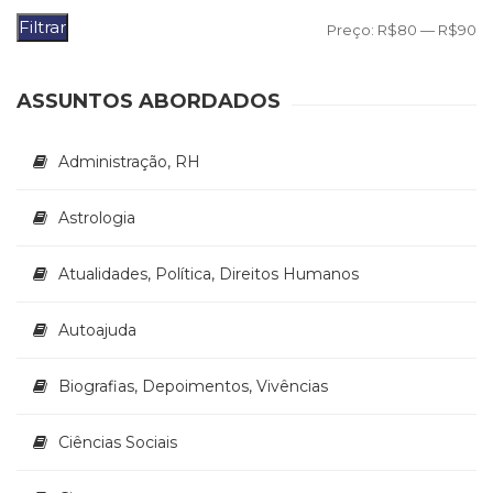
(33)
Filtrar
P
P
Preço:
R$80
—
R$90
Puericultura
m
m
(23)
Rádio
ASSUNTOS ABORDADOS
(8)
Relações
Administração, RH
Públicas
e
Comunicação
Astrologia
Empresarial
(31)
Atualidades, Política, Direitos Humanos
Religião,
Espiritualidade,
Autoajuda
Filosofia
(63)
Saúde
Biografias, Depoimentos, Vivências
(132)
Sem
Ciências Sociais
categoria
(0)