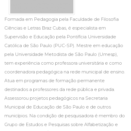
Cinema
(23)
Comportamento
Formada em Pedagogia pela Faculdade de Filosofia
(418)
Ciências e Letras Braz Cubas, é especialista em
Comunicação
Supervisão e Educação pela Pontifícia Universidade
(232)
Corpo
Católica de São Paulo (PUC-SP). Mestre em educação
e
pela Universidade Metodista de São Paulo (Umesp),
Movimento
tem experiência como professora universitária e como
(226)
Crescimento
coordenadora pedagógica na rede municipal de ensino.
Interior
Atua em programas de formação permanente
(222)
destinados a professores da rede pública e privada.
Criatividade
(14)
Assessorou projetos pedagógicos na Secretaria
Culinária,
Municipal de Educação de São Paulo e de outros
Alimentação
(14)
municípios. Na condição de pesquisadora é membro do
Economia,
Grupo de Estudos e Pesquisas sobre Alfabetização e
Negócios