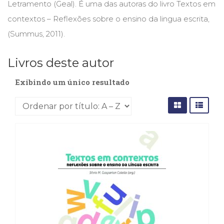
Letramento (Geal). É uma das autoras do livro Textos em
(31)
Educação
contextos – Reflexões sobre o ensino da lingua escrita,
(278)
(Summus, 2011).
Educação
Especial
Livros deste autor
(39)
Fisioterapia
Exibindo um único resultado
(47)
Fonoaudiologia
(54)
Gestalt-
terapia
(93)
Jornalismo
(57)
LGBTQIA+
(66)
Literatura
Erótica
(11)