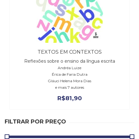
Literatura,
Ficção,
Ensaios
(69)
Obras
de
referência
(48)
TEXTOS EM CONTEXTOS
PNL
Reflexões sobre o ensino da língua escrita
(Programação
Andréa Luize
Neurolingüística)
Érica de Faria Dutra
(41)
Gláuci Helena Mora Dias
Psicodrama
e mais 7 autores
(200)
Psicologia,
R$
81,90
Psicoterapia
(799)
Publicidade,
FILTRAR POR PREÇO
Propaganda
e
Marketing