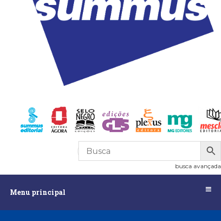
R$
0,00
0
busca avançada
Menu
Menu principal
principal
Assuntos