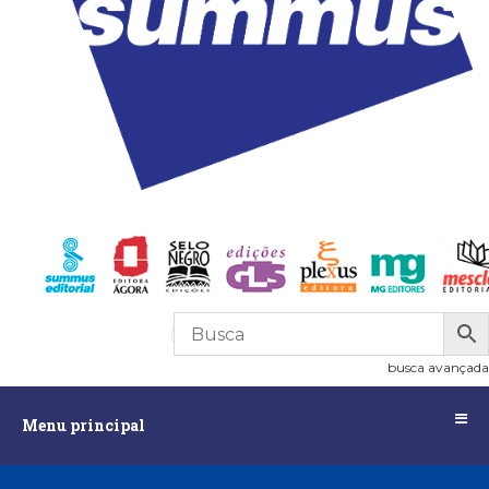
R$
0,00
0
busca avançada
Menu
Menu principal
principal
Assuntos