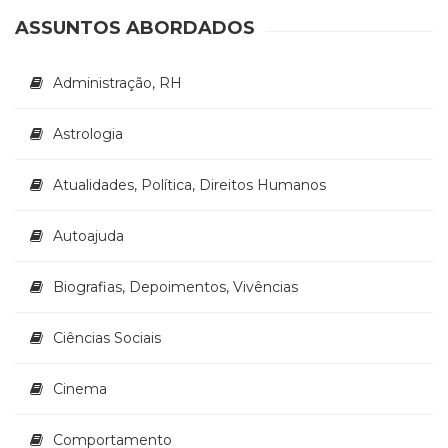
(33)
ASSUNTOS ABORDADOS
Puericultura
(23)
Administração, RH
Rádio
(8)
Relações
Astrologia
Públicas
e
Atualidades, Política, Direitos Humanos
Comunicação
Empresarial
Autoajuda
(31)
Religião,
Espiritualidade,
Biografias, Depoimentos, Vivências
Filosofia
(63)
Ciências Sociais
Saúde
(132)
Cinema
Sem
categoria
(0)
Comportamento