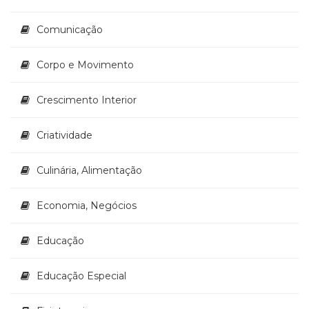
Televisão
(22)
Comunicação
Temas
africanos
Corpo e Movimento
(30)
Terapia
Ocupacional
Crescimento Interior
(21)
Treinamento
Criatividade
e
RH
Culinária, Alimentação
(65)
Turismo
(1)
Economia, Negócios
Vida
Prática
Educação
(32)
Educação Especial