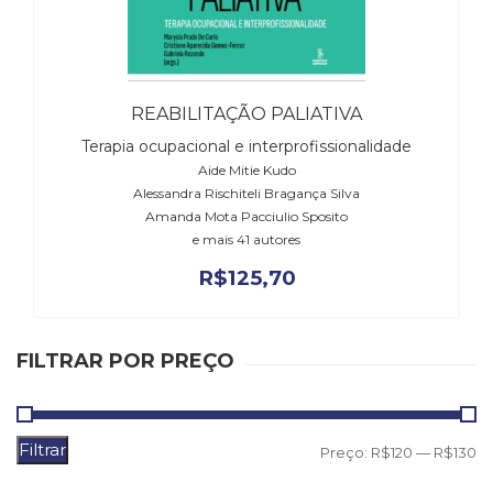
Literatura,
Ficção,
Ensaios
(69)
Obras
REABILITAÇÃO PALIATIVA
de
Terapia ocupacional e interprofissionalidade
referência
Aide Mitie Kudo
(48)
Alessandra Rischiteli Bragança Silva
PNL
Amanda Mota Pacciulio Sposito
(Programação
e mais 41 autores
Neurolingüística)
(41)
R$
125,70
Psicodrama
(200)
Psicologia,
FILTRAR POR PREÇO
Psicoterapia
(799)
Publicidade,
Propaganda
Filtrar
P
P
Preço:
R$120
—
R$130
e
m
m
Marketing