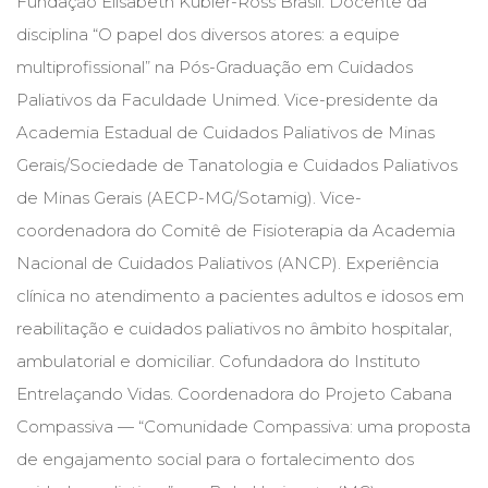
Fundação Elisabeth Kübler-Ross Brasil. Docente da
Cinema
disciplina “O papel dos diversos atores: a equipe
(23)
multiprofissional” na Pós-Graduação em Cuidados
Comportamento
(418)
Paliativos da Faculdade Unimed. Vice-presidente da
Comunicação
Academia Estadual de Cuidados Paliativos de Minas
(232)
Gerais/Sociedade de Tanatologia e Cuidados Paliativos
Corpo
e
de Minas Gerais (AECP-MG/Sotamig). Vice-
Movimento
coordenadora do Comitê de Fisioterapia da Academia
(226)
Crescimento
Nacional de Cuidados Paliativos (ANCP). Experiência
Interior
clínica no atendimento a pacientes adultos e idosos em
(222)
reabilitação e cuidados paliativos no âmbito hospitalar,
Criatividade
(14)
ambulatorial e domiciliar. Cofundadora do Instituto
Culinária,
Entrelaçando Vidas. Coordenadora do Projeto Cabana
Alimentação
Compassiva — “Comunidade Compassiva: uma proposta
(14)
Economia,
de engajamento social para o fortalecimento dos
Negócios