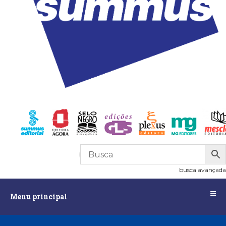
R$
0,00
0
busca avançada
Menu
Menu principal
principal
Assuntos