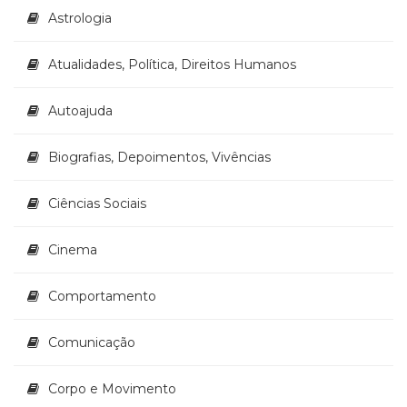
Literatura,
Astrologia
Ficção,
Ensaios
Atualidades, Política, Direitos Humanos
(69)
Obras
de
Autoajuda
referência
(48)
Biografias, Depoimentos, Vivências
PNL
(Programação
Ciências Sociais
Neurolingüística)
(41)
Psicodrama
Cinema
(200)
Psicologia,
Comportamento
Psicoterapia
(799)
Comunicação
Publicidade,
Propaganda
e
Corpo e Movimento
Marketing