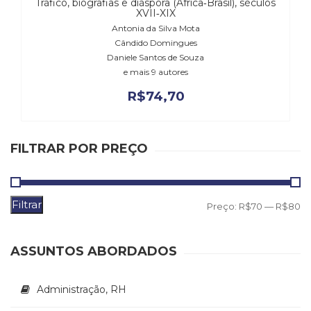
Tráfico, biografias e diáspora (África‑Brasil), séculos
(31)
XVII‑XIX
Educação
Antonia da Silva Mota
(278)
Cândido Domingues
Educação
Daniele Santos de Souza
Especial
e mais 9 autores
(39)
R$
74,70
Fisioterapia
(47)
Fonoaudiologia
(54)
FILTRAR POR PREÇO
Gestalt-
terapia
(93)
Filtrar
P
P
Preço:
R$70
—
R$80
Jornalismo
(57)
m
m
LGBTQIA+
ASSUNTOS ABORDADOS
(66)
Literatura
Erótica
Administração, RH
(11)