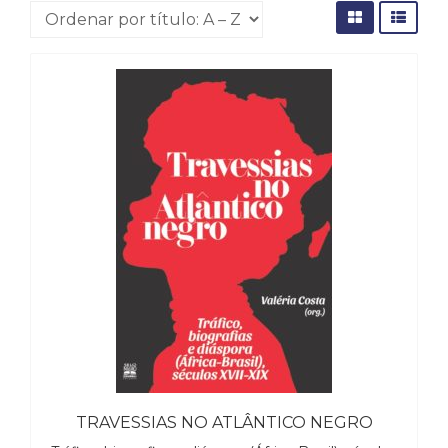
Cinema
(23)
Comportamento
(418)
Comunicação
(232)
Corpo
e
Movimento
(226)
Crescimento
Interior
(222)
Criatividade
(14)
Culinária,
Alimentação
(14)
Economia,
TRAVESSIAS NO ATLÂNTICO NEGRO
Negócios