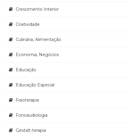
(33)
Crescimento Interior
Puericultura
(23)
Criatividade
Rádio
(8)
Relações
Culinária, Alimentação
Públicas
e
Economia, Negócios
Comunicação
Empresarial
Educação
(31)
Religião,
Espiritualidade,
Educação Especial
Filosofia
(63)
Fisioterapia
Saúde
(132)
Fonoaudiologia
Sem
categoria
(0)
Gestalt-terapia