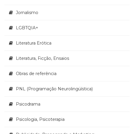
Televisão
(22)
Jornalismo
Temas
africanos
LGBTQIA+
(30)
Terapia
Ocupacional
Literatura Erótica
(21)
Treinamento
Literatura, Ficção, Ensaios
e
RH
Obras de referência
(65)
Turismo
PNL (Programação Neurolingüística)
(1)
Vida
Prática
Psicodrama
(32)
Psicologia, Psicoterapia