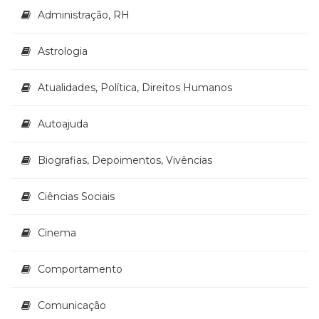
Literatura,
Administração, RH
Ficção,
Ensaios
(69)
Astrologia
Obras
de
Atualidades, Política, Direitos Humanos
referência
(47)
Autoajuda
PNL
(Programação
Biografias, Depoimentos, Vivências
Neurolingüística)
(41)
Psicodrama
Ciências Sociais
(200)
Psicologia,
Cinema
Psicoterapia
(797)
Comportamento
Publicidade,
Propaganda
e
Comunicação
Marketing