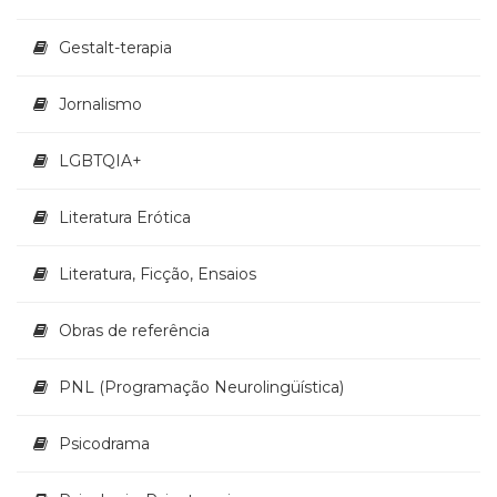
Televisão
(22)
Gestalt-terapia
Temas
africanos
Jornalismo
(30)
Terapia
Ocupacional
LGBTQIA+
(21)
Treinamento
Literatura Erótica
e
RH
Literatura, Ficção, Ensaios
(65)
Turismo
(1)
Obras de referência
Vida
Prática
PNL (Programação Neurolingüística)
(32)
Psicodrama