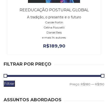
(31)
Educação
REEDUCAÇÃO POSTURAL GLOBAL
(278)
A tradição, o presente e o futuro
Educação
Carole Fortin
Especial
Celina Fozzatti
(39)
Daniel Reis
Fisioterapia
e mais 14 autores
(47)
R$
189,90
Fonoaudiologia
(54)
Gestalt-
terapia
FILTRAR POR PREÇO
(92)
Jornalismo
(57)
LGBTQIA+
Filtrar
P
P
Preço:
R$180
—
R$190
(66)
m
m
Literatura
Erótica
ASSUNTOS ABORDADOS
(11)