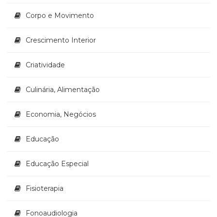
(33)
Corpo e Movimento
Puericultura
(23)
Crescimento Interior
Rádio
(8)
Relações
Criatividade
Públicas
e
Culinária, Alimentação
Comunicação
Empresarial
Economia, Negócios
(31)
Religião,
Espiritualidade,
Educação
Filosofia
(63)
Educação Especial
Saúde
(132)
Fisioterapia
Sem
categoria
(0)
Fonoaudiologia