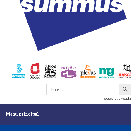
R$
0,00
0
busca avançada
Menu
Menu principal
principal
Assuntos