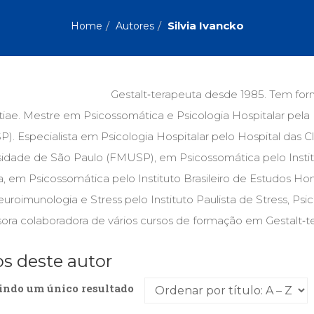
Biografias, Depoimentos, Vivências (104)
Ciên
Comportamento (418)
Com
Silvia Ivancko
Home
Autores
Crescimento Interior (222)
Cria
Economia, Negócios (31)
Edu
Fisioterapia (47)
Fon
Jornalismo (57)
LGB
Gestalt‑terapeuta desde 1985. Tem for
Literatura, Ficção, Ensaios (69)
Obra
iae. Mestre em Psicossomática e Psicologia Hospitalar pela 
Psicodrama (200)
Psic
Puericultura (23)
Rádi
). Especialista em Psicologia Hospitalar pelo Hospital das 
ial
Religião, Espiritualidade, Filosofia (63)
Saúd
sidade de São Paulo (FMUSP), em Psicossomática pelo Institu
a, em Psicossomática pelo Instituto Brasileiro de Estudos 
Televisão (22)
Tema
Treinamento e RH (65)
Turi
uroimunologia e Stress pelo Instituto Paulista de Stress, P
ora colaboradora de vários cursos de formação em Gestalt‑ter
os deste autor
indo um único resultado