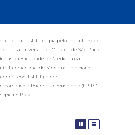
cias Sociais (102)
unicação (232)
tividade (14)
cação (278)
oaudiologia (54)
TQIA+ (66)
mação em Gestalt‑terapia pelo Instituto Sedes
s de referência (48)
Pontifícia Universidade Católica de São Paulo
ologia, Psicoterapia (799)
o (8)
Clínicas da Faculdade de Medicina da
e (132)
to Internacional de Medicina Tradicional
Homeopáticos (IBEHE) e em
s africanos (30)
smo (1)
sicossomática e Psiconeuroimunologia (IPSPP).
apia no Brasil.