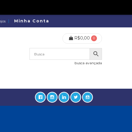
Minha Conta
ejos
R$
0,00
0
busca avançada
lidades, Política, Direitos Humanos (133)