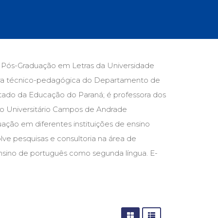
cias Sociais (102)
unicação (232)
tividade (14)
cação (278)
oaudiologia (54)
TQIA+ (66)
 Pós-Graduação em Letras da Universidade
s de referência (47)
ora técnico-pedagógica do Departamento de
ologia, Psicoterapia (797)
o (8)
tado da Educação do Paraná; é professora dos
e (132)
ro Universitário Campos de Andrade
ação em diferentes instituições de ensino
s africanos (30)
smo (1)
ve pesquisas e consultoria na área de
nsino de português como segunda língua. E-