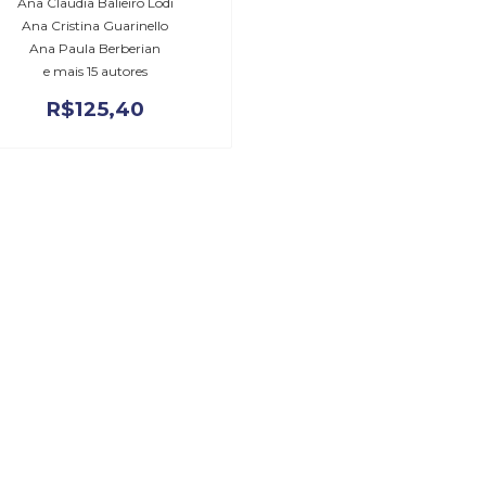
Ana Claudia Balieiro Lodi
Ana Cristina Guarinello
Ana Paula Berberian
e mais 15 autores
R$
125,40