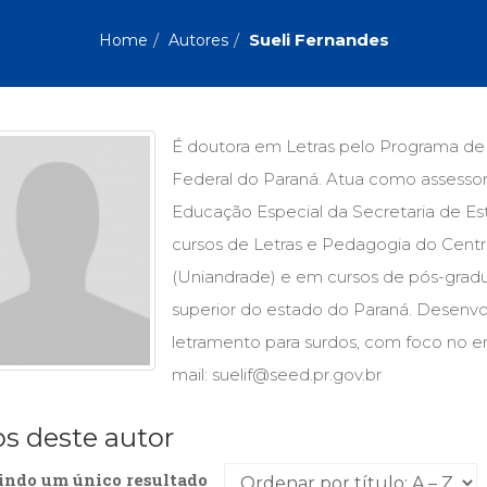
Biografias, Depoimentos, Vivências (104)
Ciên
Comportamento (417)
Com
Sueli Fernandes
Home
Autores
Crescimento Interior (222)
Cria
Economia, Negócios (31)
Edu
Fisioterapia (47)
Fon
Jornalismo (57)
LGB
É doutora em Letras pelo Programa de
Literatura, Ficção, Ensaios (69)
Obra
Federal do Paraná. Atua como assess
Psicodrama (200)
Psic
Puericultura (23)
Rádi
Educação Especial da Secretaria de Es
ial
Religião, Espiritualidade, Filosofia (63)
Saúd
cursos de Letras e Pedagogia do Cent
(Uniandrade) e em cursos de pós-gradu
Televisão (22)
Tema
Treinamento e RH (65)
Turi
superior do estado do Paraná. Desenvol
letramento para surdos, com foco no e
mail: suelif@seed.pr.gov.br
os deste autor
indo um único resultado