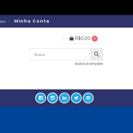
Minha Conta
ejos
R$
0,00
0
busca avançada
lidades, Política, Direitos Humanos (133)