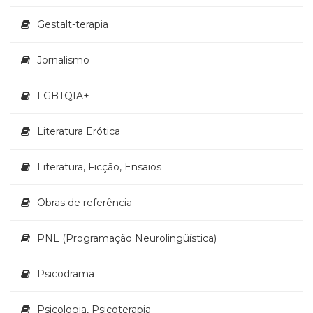
Televisão
(22)
Gestalt-terapia
Temas
africanos
Jornalismo
(30)
Terapia
LGBTQIA+
Ocupacional
(21)
Treinamento
Literatura Erótica
e
RH
Literatura, Ficção, Ensaios
(65)
Turismo
Obras de referência
(1)
Vida
PNL (Programação Neurolingüística)
Prática
(32)
Psicodrama
Psicologia, Psicoterapia