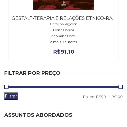
(31)
Educação
(278)
GESTALT-TERAPIA E RELAÇÕES ÉTNICO-RACIAIS
Educação
Carolina Rigolon
Especial
Eloísa Barros
(39)
Kahuana Leite.
Fisioterapia
e mais 9 autores
(47)
R$
91,10
Fonoaudiologia
(54)
Gestalt-
terapia
FILTRAR POR PREÇO
(93)
Jornalismo
(57)
Filtrar
P
P
Preço:
R$90
—
R$100
LGBTQIA+
(66)
m
m
Literatura
ASSUNTOS ABORDADOS
Erótica
(11)