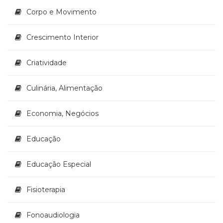
(33)
Corpo e Movimento
Puericultura
(23)
Crescimento Interior
Rádio
(8)
Criatividade
Relações
Públicas
e
Culinária, Alimentação
Comunicação
Empresarial
Economia, Negócios
(31)
Religião,
Educação
Espiritualidade,
Filosofia
(63)
Educação Especial
Saúde
(132)
Fisioterapia
Sem
categoria
Fonoaudiologia
(0)