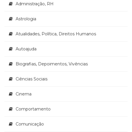
Literatura,
Administração, RH
Ficção,
Ensaios
Astrologia
(69)
Obras
Atualidades, Política, Direitos Humanos
de
referência
(48)
Autoajuda
PNL
(Programação
Biografias, Depoimentos, Vivências
Neurolingüística)
(41)
Ciências Sociais
Psicodrama
(200)
Psicologia,
Cinema
Psicoterapia
(799)
Comportamento
Publicidade,
Propaganda
Comunicação
e
Marketing