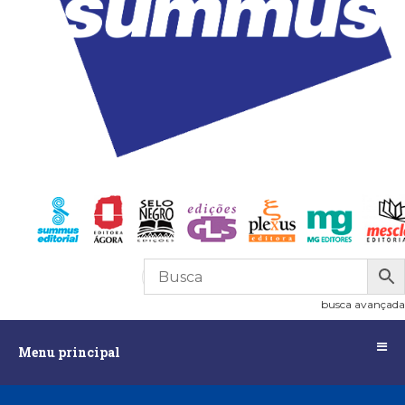
R$
0,00
0
busca avançada
Menu
Menu principal
principal
Assuntos