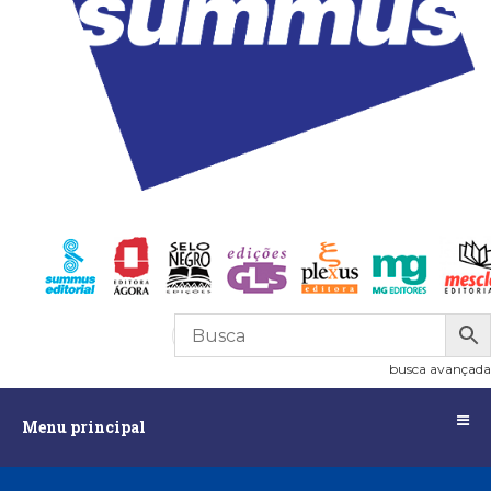
R$
0,00
0
busca avançada
Menu
Menu principal
principal
Assuntos