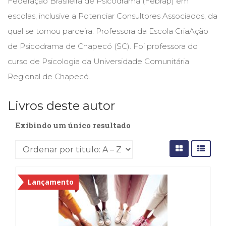
Federação Brasileira de Psicodrama (Febrap) em
Cinema
escolas, inclusive a Potenciar Consultores Associados, da
(23)
qual se tornou parceira. Professora da Escola CriaAção
Comportamento
(418)
de Psicodrama de Chapecó (SC). Foi professora do
Comunicação
curso de Psicologia da Universidade Comunitária
(232)
Regional de Chapecó.
Corpo
e
Movimento
Livros deste autor
(226)
Crescimento
Exibindo um único resultado
Interior
(222)
Criatividade
(14)
Culinária,
Lançamento
Alimentação
(14)
Economia,
Negócios