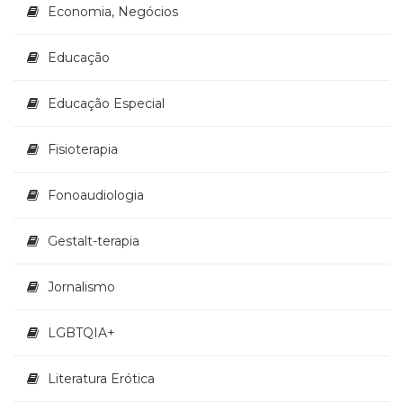
Televisão
Economia, Negócios
(22)
Temas
Educação
africanos
(30)
Educação Especial
Terapia
Ocupacional
(21)
Fisioterapia
Treinamento
e
Fonoaudiologia
RH
(65)
Gestalt-terapia
Turismo
(1)
Jornalismo
Vida
Prática
(32)
LGBTQIA+
Literatura Erótica