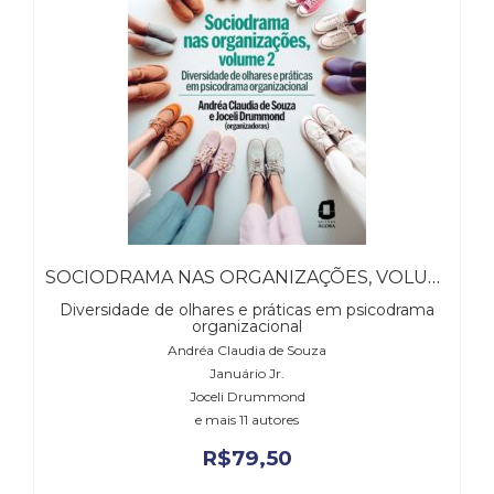
(31)
Educação
(278)
Educação
Especial
(39)
Fisioterapia
(47)
Fonoaudiologia
(54)
Gestalt-
SOCIODRAMA NAS ORGANIZAÇÕES, VOLUME 2
terapia
(93)
Diversidade de olhares e práticas em psicodrama
organizacional
Jornalismo
Andréa Claudia de Souza
(57)
Januário Jr.
LGBTQIA+
Joceli Drummond
(66)
e mais 11 autores
Literatura
Erótica
R$
79,50
(11)