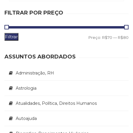
Literatura,
Ficção,
FILTRAR POR PREÇO
Ensaios
(69)
Obras
de
Filtrar
P
P
Preço:
R$70
—
R$80
referência
m
m
(48)
PNL
ASSUNTOS ABORDADOS
(Programação
Neurolingüística)
Administração, RH
(41)
Psicodrama
(200)
Astrologia
Psicologia,
Psicoterapia
Atualidades, Política, Direitos Humanos
(799)
Publicidade,
Autoajuda
Propaganda
e
Marketing