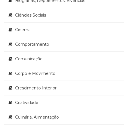
Biografias, Depoimentos, Vivências
(33)
Puericultura
Ciências Sociais
(23)
Rádio
Cinema
(8)
Relações
Públicas
Comportamento
e
Comunicação
Comunicação
Empresarial
(31)
Corpo e Movimento
Religião,
Espiritualidade,
Filosofia
Crescimento Interior
(63)
Saúde
Criatividade
(132)
Sem
Culinária, Alimentação
categoria
(0)