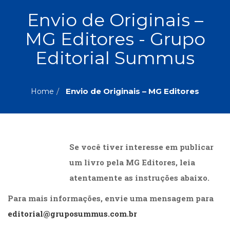
ASSUNTOS
Envio de Originais –
Administração,
MG Editores - Grupo
PROMOÇÕES
RH
(77)
Editorial Summus
Astrologia
MAIS
(27)
Atualidades,
Envio de Originais – MG Editores
Home
Política,
VENDIDOS
Direitos
Humanos
AUTORES
(133)
Autoajuda
Se você tiver interesse em publicar
(95)
PROFESSORES
Biografias,
um livro pela
MG Editores
, leia
Depoimentos,
atentamente as instruções abaixo.
Vivências
(104)
Para mais informações, envie uma mensagem para
Ciências
editorial@gruposummus.com.br
Sociais
(102)