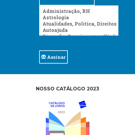
Televisão
(22)
Temas
africanos
(30)
Terapia
Ocupacional
(21)
Treinamento
Assinar
e
RH
(65)
Turismo
NOSSO CATÁLOGO 2023
(1)
Vida
Prática
(32)