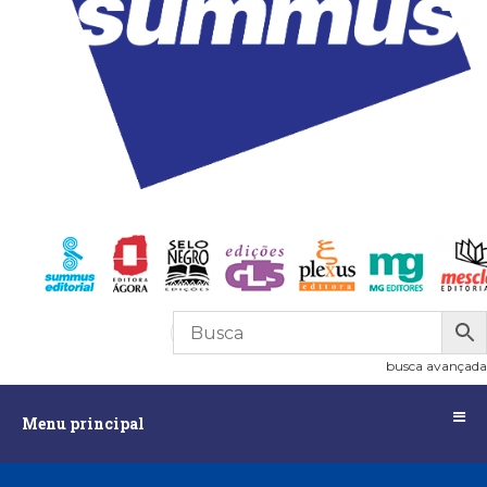
R$
0,00
0
busca avançada
Menu
Menu principal
principal
Assuntos