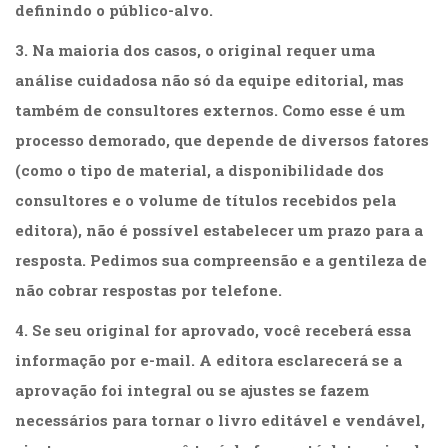
definindo o público-alvo.
(31)
Educação
3. Na maioria dos casos, o original requer uma
(278)
Educação
análise cuidadosa não só da equipe editorial, mas
Especial
também de consultores externos. Como esse é um
(39)
processo demorado, que depende de diversos fatores
Fisioterapia
(47)
(como o tipo de material, a disponibilidade dos
Fonoaudiologia
consultores e o volume de títulos recebidos pela
(54)
editora), não é possível estabelecer um prazo para a
Gestalt-
terapia
resposta. Pedimos sua compreensão e a gentileza de
(93)
não cobrar respostas por telefone.
Jornalismo
(57)
4. Se seu original for aprovado, você receberá essa
LGBTQIA+
informação por e-mail. A editora esclarecerá se a
(66)
Literatura
aprovação foi integral ou se ajustes se fazem
Erótica
necessários para tornar o livro editável e vendável,
(11)