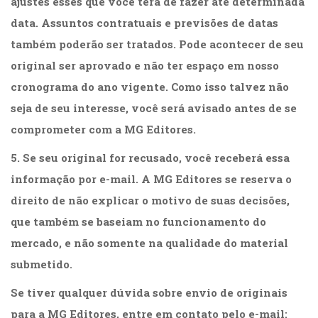
ajustes esses que você terá de fazer até determinada
Literatura,
Ficção,
data. Assuntos contratuais e previsões de datas
Ensaios
também poderão ser tratados. Pode acontecer de seu
(69)
original ser aprovado e não ter espaço em nosso
Obras
de
cronograma do ano vigente. Como isso talvez não
referência
seja de seu interesse, você será avisado antes de se
(48)
PNL
comprometer com a
MG Editores
.
(Programação
5. Se seu original for recusado, você receberá essa
Neurolingüística)
(41)
informação por e-mail. A
MG Editores
se reserva o
Psicodrama
direito de não explicar o motivo de suas decisões,
(200)
que também se baseiam no funcionamento do
Psicologia,
Psicoterapia
mercado, e não somente na qualidade do material
(799)
submetido.
Publicidade,
Propaganda
Se tiver qualquer dúvida sobre envio de originais
e
para a
MG Editores
, entre em contato pelo e-mail:
Marketing