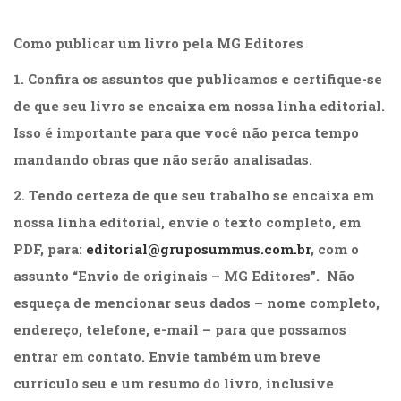
Cinema
(23)
Como publicar um livro pela MG Editores
Comportamento
(418)
1. Confira os assuntos que publicamos e certifique-se
Comunicação
de que seu livro se encaixa em nossa linha editorial.
(232)
Isso é importante para que você não perca tempo
Corpo
e
mandando obras que não serão analisadas.
Movimento
2. Tendo certeza de que seu trabalho se encaixa em
(226)
Crescimento
nossa linha editorial, envie o texto completo, em
Interior
PDF, para:
editorial@gruposummus.com.br
, com o
(222)
Criatividade
assunto “Envio de originais – MG Editores”. Não
(14)
esqueça de mencionar seus dados – nome completo,
Culinária,
endereço, telefone, e-mail – para que possamos
Alimentação
(14)
entrar em contato. Envie também um breve
Economia,
currículo seu e um resumo do livro, inclusive
Negócios