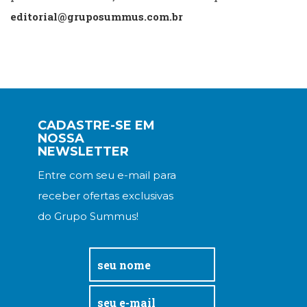
(33)
editorial@gruposummus.com.br
Puericultura
(23)
Rádio
(8)
Relações
Públicas
e
CADASTRE-SE EM
Comunicação
NOSSA
Empresarial
NEWSLETTER
(31)
Entre com seu e-mail para
Religião,
Espiritualidade,
receber ofertas exclusivas
Filosofia
do Grupo Summus!
(63)
Saúde
(132)
Sem
categoria
(0)