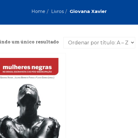
Biografias, Depoimentos, Vivências (104)
Ciên
Comportamento (418)
Com
Giovana Xavier
Home
Livros
Crescimento Interior (222)
Cria
Economia, Negócios (31)
Edu
Fisioterapia (47)
Fon
Jornalismo (57)
LGB
indo um único resultado
Literatura, Ficção, Ensaios (69)
Obra
Psicodrama (200)
Psic
Puericultura (23)
Rádi
ial
Religião, Espiritualidade, Filosofia (63)
Saúd
Televisão (22)
Tema
Treinamento e RH (65)
Turi