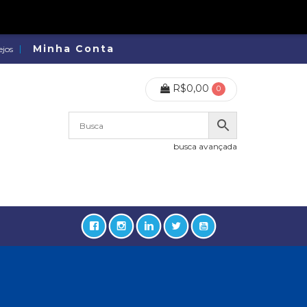
Minha Conta
ejos
R$
0,00
0
busca avançada
lidades, Política, Direitos Humanos (133)