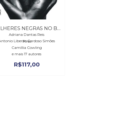
MULHERES NEGRAS NO BRASIL ESCRAVISTA E DO PÓS-EMANCIPAÇÃO
Adriana Dantas Reis
Antonio Liberac Cardoso Simões Pires
Camillia Cowling
e mais 17 autores
R$
117,00