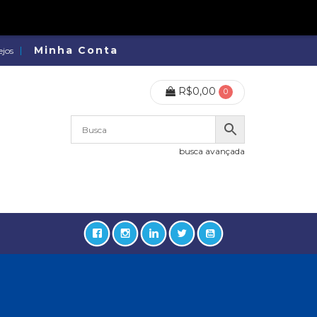
Minha Conta
ejos
R$
0,00
0
busca avançada
lidades, Política, Direitos Humanos (133)