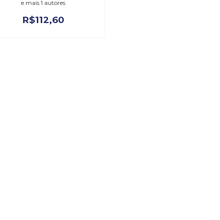
e mais 1 autores
R$
112,60