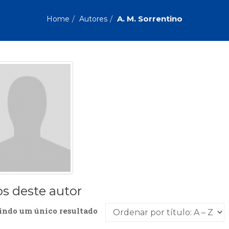
Biografias, Depoimentos, Vivências (104)
Ciên
Comportamento (418)
Com
A. M. Sorrentino
Home
Autores
Crescimento Interior (222)
Cria
Economia, Negócios (31)
Edu
Fisioterapia (47)
Fon
Jornalismo (57)
LGB
Literatura, Ficção, Ensaios (69)
Obra
Psicodrama (200)
Psic
Puericultura (23)
Rádi
ial
Religião, Espiritualidade, Filosofia (63)
Saúd
Televisão (22)
Tema
Treinamento e RH (65)
Turi
os deste autor
indo um único resultado