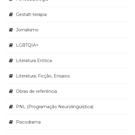
Televisão
(22)
Gestalt-terapia
Temas
africanos
Jornalismo
(30)
Terapia
Ocupacional
LGBTQIA+
(21)
Treinamento
Literatura Erótica
e
RH
Literatura, Ficção, Ensaios
(65)
Turismo
(1)
Obras de referência
Vida
Prática
PNL (Programação Neurolingüística)
(32)
Psicodrama