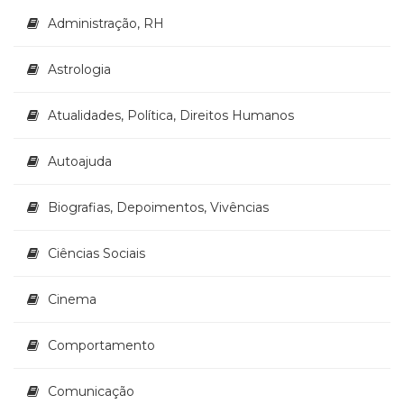
Literatura,
Administração, RH
Ficção,
Ensaios
(69)
Astrologia
Obras
de
Atualidades, Política, Direitos Humanos
referência
(48)
Autoajuda
PNL
(Programação
Neurolingüística)
Biografias, Depoimentos, Vivências
(41)
Psicodrama
Ciências Sociais
(200)
Psicologia,
Cinema
Psicoterapia
(799)
Publicidade,
Comportamento
Propaganda
e
Comunicação
Marketing