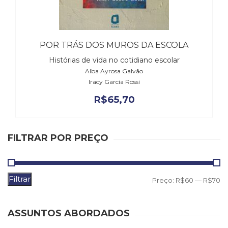
(31)
Educação
(278)
Educação
POR TRÁS DOS MUROS DA ESCOLA
Especial
Histórias de vida no cotidiano escolar
(39)
Alba Ayrosa Galvão
Fisioterapia
Iracy Garcia Rossi
(47)
Fonoaudiologia
R$
65,70
(54)
Gestalt-
terapia
FILTRAR POR PREÇO
(93)
Jornalismo
(57)
LGBTQIA+
Filtrar
P
P
Preço:
R$60
—
R$70
(66)
m
m
Literatura
Erótica
ASSUNTOS ABORDADOS
(11)