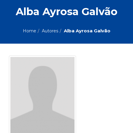
ASSUNTOS
Alba Ayrosa Galvão
Administração,
PROMOÇÕES
RH
(77)
Alba Ayrosa Galvão
Home
Autores
Astrologia
MAIS
(27)
Atualidades,
Política,
VENDIDOS
Direitos
Humanos
AUTORES
(133)
Autoajuda
(95)
PROFESSORES
Biografias,
Depoimentos,
Vivências
(104)
Ciências
Sociais
(102)