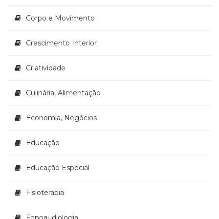
(33)
Corpo e Movimento
Puericultura
(23)
Rádio
Crescimento Interior
(8)
Relações
Criatividade
Públicas
e
Culinária, Alimentação
Comunicação
Empresarial
(31)
Economia, Negócios
Religião,
Espiritualidade,
Educação
Filosofia
(63)
Educação Especial
Saúde
(132)
Sem
Fisioterapia
categoria
(0)
Fonoaudiologia