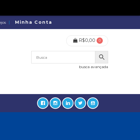
Minha Conta
ejos
R$
0,00
0
busca avançada
lidades, Política, Direitos Humanos (133)