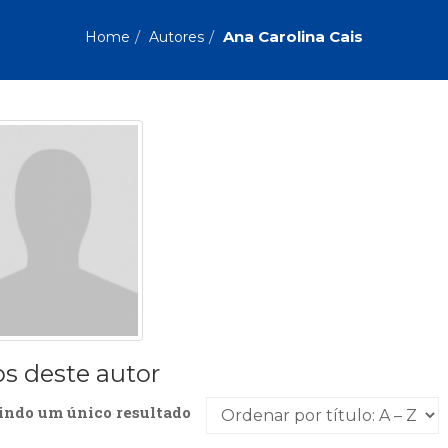
Biografias, Depoimentos, Vivências (104)
Ciên
Comportamento (418)
Com
Ana Carolina Cais
Home
Autores
Crescimento Interior (222)
Cria
Economia, Negócios (31)
Edu
Fisioterapia (47)
Fon
Jornalismo (57)
LGB
Literatura, Ficção, Ensaios (69)
Obra
Psicodrama (200)
Psic
Puericultura (23)
Rádi
ial
Religião, Espiritualidade, Filosofia (63)
Saúd
Televisão (22)
Tema
Treinamento e RH (65)
Turi
os deste autor
indo um único resultado