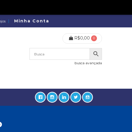
Minha Conta
ejos
R$
0,00
0
busca avançada
o
lidades, Política, Direitos Humanos (133)