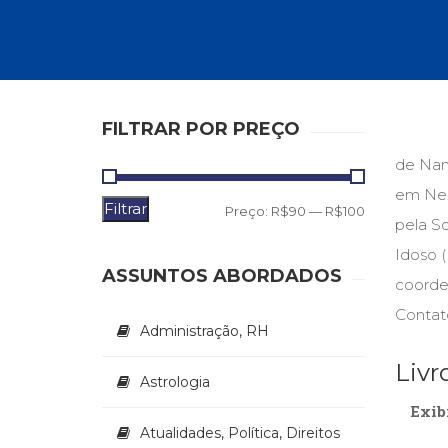
Autoajuda (95)
Cinema (23)
Corpo e Movimento (226)
Culinária, Alimentação (14)
Educação Especial (39)
Gestalt-terapia (93)
FILTRAR POR PREÇO
Literatura Erótica (11)
de Nant
PNL (Programação Neurolingüística) (41)
Publicidade, Propaganda e Marketing (33)
em Neur
Filtrar
Preço
Preço
Relações Públicas e Comunicação Empresar
Preço:
R$90
—
R$100
pela So
(31)
mínimo
máximo
Idoso (
Sem categoria (0)
ASSUNTOS ABORDADOS
Terapia Ocupacional (21)
coorden
Vida Prática (32)
Contat
Administração, RH
Livr
Astrologia
Exib
Atualidades, Política, Direitos