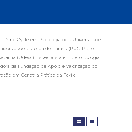
cias Sociais (102)
unicação (232)
tividade (14)
cação (278)
oaudiologia (54)
TQIA+ (66)
roisième Cycle em Psicologia pela Universidade
s de referência (48)
 Universidade Católica do Paraná (PUC-PR) e
ologia, Psicoterapia (799)
o (8)
atarina (Udesc). Especialista em Gerontologia
e (132)
tuidora da Fundação de Apoio e Valorização do
ção em Geriatria Prática da Favi e
s africanos (30)
smo (1)