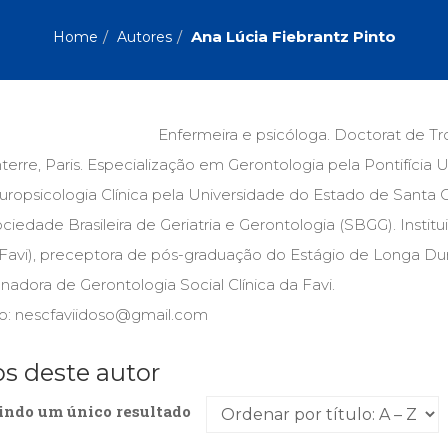
Biografias, Depoimentos, Vivências (104)
Ciên
Comportamento (418)
Com
Ana Lúcia Fiebrantz Pinto
Home
Autores
Crescimento Interior (222)
Cria
Economia, Negócios (31)
Edu
Fisioterapia (47)
Fon
Jornalismo (57)
LGB
Enfermeira e psicóloga. Doctorat de T
Literatura, Ficção, Ensaios (69)
Obra
erre, Paris. Especialização em Gerontologia pela Pontifícia
Psicodrama (200)
Psic
Puericultura (23)
Rádi
opsicologia Clínica pela Universidade do Estado de Santa C
ial
Religião, Espiritualidade, Filosofia (63)
Saúd
ciedade Brasileira de Geriatria e Gerontologia (SBGG). Insti
Favi), preceptora de pós-graduação do Estágio de Longa Dura
Televisão (22)
Tema
Treinamento e RH (65)
Turi
adora de Gerontologia Social Clínica da Favi.
o: nescfaviidoso@gmail.com
os deste autor
indo um único resultado