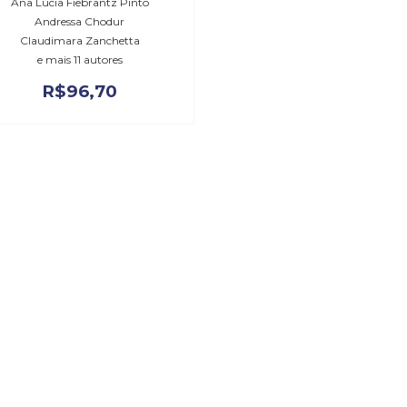
Ana Lúcia Fiebrantz Pinto
Andressa Chodur
Claudimara Zanchetta
e mais 11 autores
R$
96,70