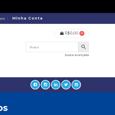
Minha Conta
ejos
R$
0,00
0
busca avançada
os
lidades, Política, Direitos Humanos (133)