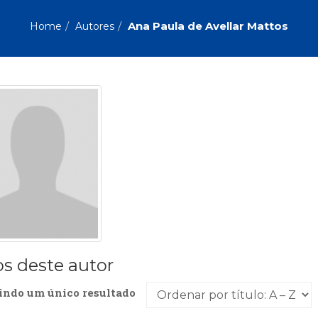
Biografias, Depoimentos, Vivências (104)
Ciên
Comportamento (418)
Com
Ana Paula de Avellar Mattos
Home
Autores
Crescimento Interior (222)
Cria
Economia, Negócios (31)
Edu
Fisioterapia (47)
Fon
Jornalismo (57)
LGB
Literatura, Ficção, Ensaios (69)
Obra
Psicodrama (200)
Psic
Puericultura (23)
Rádi
ial
Religião, Espiritualidade, Filosofia (63)
Saúd
Televisão (22)
Tema
Treinamento e RH (65)
Turi
os deste autor
indo um único resultado