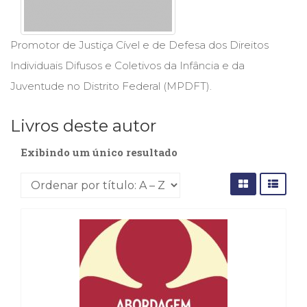
Cinema
(23)
Comportamento
Promotor de Justiça Cível e de Defesa dos Direitos
(418)
Individuais Difusos e Coletivos da Infância e da
Comunicação
Juventude no Distrito Federal (MPDFT).
(232)
Corpo
e
Livros deste autor
Movimento
(226)
Exibindo um único resultado
Crescimento
Interior
(222)
Criatividade
(14)
Culinária,
Alimentação
(14)
Economia,
Negócios