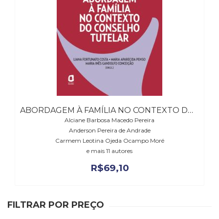
(31)
Educação
(278)
Educação
Especial
(39)
Fisioterapia
(47)
Fonoaudiologia
(54)
ABORDAGEM À FAMÍLIA NO CONTEXTO DO CONSELHO TUTELAR
Gestalt-
Alciane Barbosa Macedo Pereira
terapia
Anderson Pereira de Andrade
(93)
Carmem Leotina Ojeda Ocampo Moré
Jornalismo
e mais 11 autores
(57)
R$
69,10
LGBTQIA+
(66)
Literatura
Erótica
FILTRAR POR PREÇO
(11)