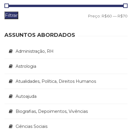
Literatura,
Ficção,
Ensaios
Filtrar
P
P
Preço:
R$60
—
R$70
(69)
m
m
Obras
de
ASSUNTOS ABORDADOS
referência
(48)
Administração, RH
PNL
(Programação
Astrologia
Neurolingüística)
(41)
Psicodrama
Atualidades, Política, Direitos Humanos
(200)
Psicologia,
Autoajuda
Psicoterapia
(799)
Biografias, Depoimentos, Vivências
Publicidade,
Propaganda
e
Ciências Sociais
Marketing