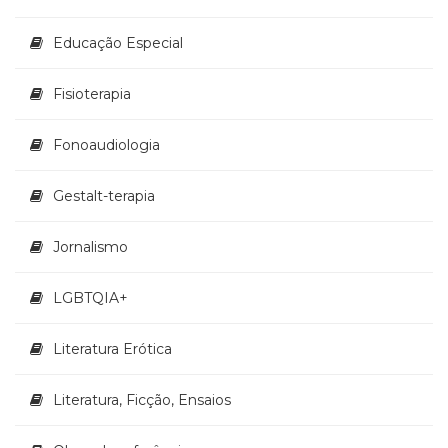
Televisão
(22)
Educação Especial
Temas
africanos
Fisioterapia
(30)
Terapia
Ocupacional
Fonoaudiologia
(21)
Treinamento
Gestalt-terapia
e
RH
Jornalismo
(65)
Turismo
(1)
LGBTQIA+
Vida
Prática
Literatura Erótica
(32)
Literatura, Ficção, Ensaios