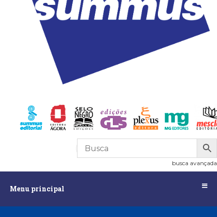
R$
0,00
0
busca avançada
Menu
Menu principal
principal
Assuntos