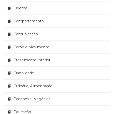
(33)
Cinema
Puericultura
(23)
Comportamento
Rádio
(8)
Relações
Comunicação
Públicas
e
Corpo e Movimento
Comunicação
Empresarial
Crescimento Interior
(31)
Religião,
Espiritualidade,
Criatividade
Filosofia
(63)
Culinária, Alimentação
Saúde
(132)
Economia, Negócios
Sem
categoria
(0)
Educação