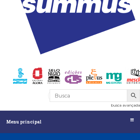
R$
96,80
1
busca avançada
Menu
Menu principal
principal
Assuntos