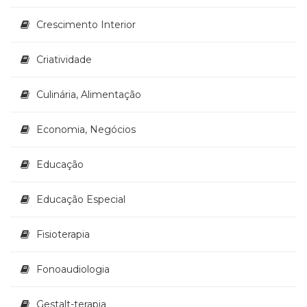
(33)
Crescimento Interior
Puericultura
(23)
Rádio
Criatividade
(8)
Relações
Culinária, Alimentação
Públicas
e
Economia, Negócios
Comunicação
Empresarial
(31)
Educação
Religião,
Espiritualidade,
Educação Especial
Filosofia
(63)
Fisioterapia
Saúde
(132)
Fonoaudiologia
Sem
categoria
(0)
Gestalt-terapia