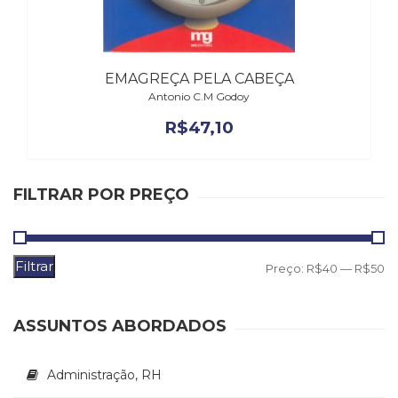
(31)
Educação
(278)
Educação
EMAGREÇA PELA CABEÇA
Especial
Antonio C.M Godoy
(39)
R$
47,10
Fisioterapia
(47)
Fonoaudiologia
(54)
FILTRAR POR PREÇO
Gestalt-
terapia
(93)
Filtrar
Jornalismo
P
P
Preço:
R$40
—
R$50
(57)
m
m
LGBTQIA+
ASSUNTOS ABORDADOS
(66)
Literatura
Erótica
Administração, RH
(11)