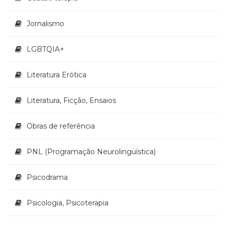
Televisão
(22)
Jornalismo
Temas
africanos
LGBTQIA+
(30)
Terapia
Ocupacional
Literatura Erótica
(21)
Treinamento
Literatura, Ficção, Ensaios
e
RH
Obras de referência
(65)
Turismo
(1)
PNL (Programação Neurolingüística)
Vida
Prática
Psicodrama
(32)
Psicologia, Psicoterapia