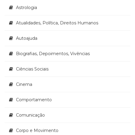
Literatura,
Astrologia
Ficção,
Ensaios
(69)
Atualidades, Política, Direitos Humanos
Obras
de
Autoajuda
referência
(48)
Biografias, Depoimentos, Vivências
PNL
(Programação
Neurolingüística)
Ciências Sociais
(41)
Psicodrama
Cinema
(200)
Psicologia,
Comportamento
Psicoterapia
(799)
Publicidade,
Comunicação
Propaganda
e
Corpo e Movimento
Marketing