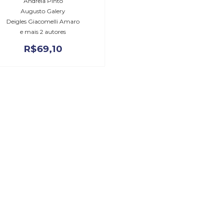
Andreia Pinto
Augusto Galery
Deigles GiacomelIi Amaro
e mais 2 autores
R$
69,10