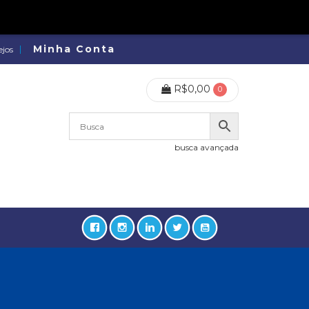
Minha Conta
ejos
R$
0,00
0
busca avançada
lidades, Política, Direitos Humanos (133)