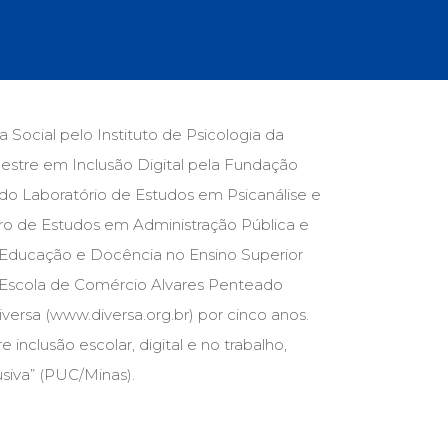
cias Sociais (102)
unicação (232)
tividade (14)
cação (278)
oaudiologia (54)
TQIA+ (66)
Social pelo Instituto de Psicologia da
s de referência (48)
estre em Inclusão Digital pela Fundação
ologia, Psicoterapia (799)
o (8)
 do Laboratório de Estudos em Psicanálise e
e (132)
tro de Estudos em Administração Pública e
Educação e Docência no Ensino Superior
s africanos (30)
smo (1)
 Escola de Comércio Alvares Penteado
versa (www.diversa.org.br) por cinco anos.
 inclusão escolar, digital e no trabalho,
siva” (PUC/Minas).