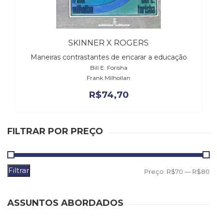
(31)
Educação
(278)
Educação
SKINNER X ROGERS
Especial
Maneiras contrastantes de encarar a educação
(39)
Bill E. Forisha
Fisioterapia
Frank Milhollan
(47)
Fonoaudiologia
R$
74,70
(54)
Gestalt-
terapia
FILTRAR POR PREÇO
(93)
Jornalismo
(57)
LGBTQIA+
Filtrar
P
P
Preço:
R$70
—
R$80
(66)
m
m
Literatura
Erótica
ASSUNTOS ABORDADOS
(11)