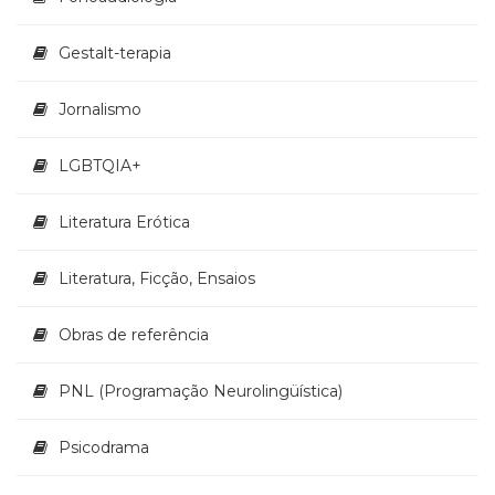
Televisão
(22)
Gestalt-terapia
Temas
africanos
Jornalismo
(30)
Terapia
Ocupacional
LGBTQIA+
(21)
Treinamento
Literatura Erótica
e
RH
Literatura, Ficção, Ensaios
(65)
Turismo
(1)
Obras de referência
Vida
Prática
PNL (Programação Neurolingüística)
(32)
Psicodrama