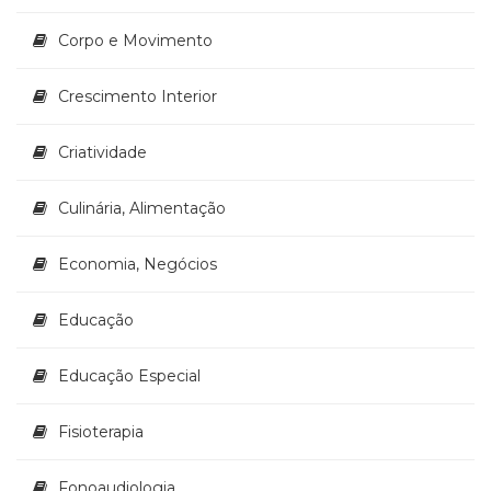
(33)
Corpo e Movimento
Puericultura
(23)
Rádio
Crescimento Interior
(8)
Relações
Criatividade
Públicas
e
Culinária, Alimentação
Comunicação
Empresarial
(31)
Economia, Negócios
Religião,
Espiritualidade,
Educação
Filosofia
(63)
Educação Especial
Saúde
(132)
Sem
Fisioterapia
categoria
(0)
Fonoaudiologia