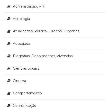
Literatura,
Administração, RH
Ficção,
Ensaios
(69)
Astrologia
Obras
de
Atualidades, Política, Direitos Humanos
referência
(48)
Autoajuda
PNL
(Programação
Neurolingüística)
Biografias, Depoimentos, Vivências
(41)
Psicodrama
Ciências Sociais
(200)
Psicologia,
Cinema
Psicoterapia
(799)
Publicidade,
Comportamento
Propaganda
e
Comunicação
Marketing