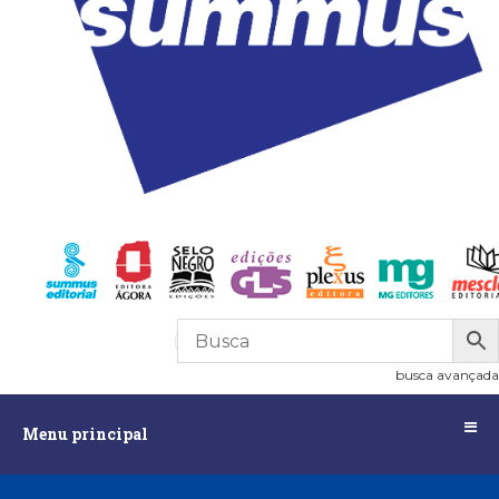
R$
0,00
0
busca avançada
Menu
Menu principal
principal
Assuntos