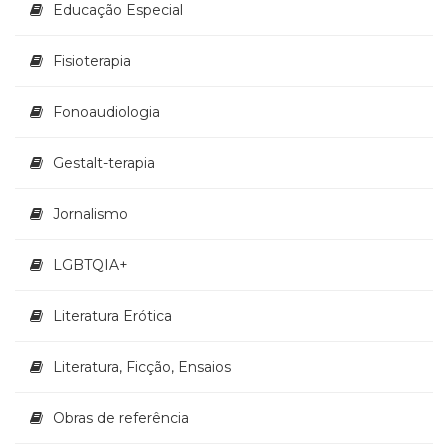
Educação Especial
Televisão
(22)
Temas
Fisioterapia
africanos
(30)
Fonoaudiologia
Terapia
Ocupacional
Gestalt-terapia
(21)
Treinamento
e
Jornalismo
RH
(65)
LGBTQIA+
Turismo
(1)
Literatura Erótica
Vida
Prática
(32)
Literatura, Ficção, Ensaios
Obras de referência