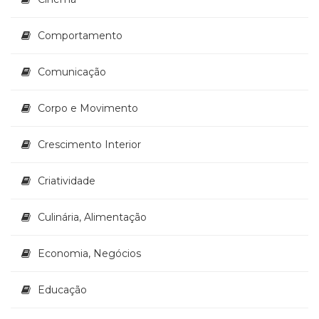
(33)
Puericultura
Comportamento
(23)
Rádio
Comunicação
(8)
Relações
Públicas
Corpo e Movimento
e
Comunicação
Crescimento Interior
Empresarial
(31)
Criatividade
Religião,
Espiritualidade,
Culinária, Alimentação
Filosofia
(63)
Saúde
Economia, Negócios
(132)
Sem
Educação
categoria
(0)