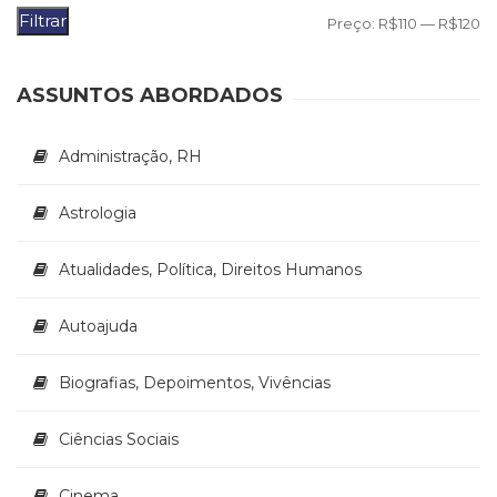
Literatura,
Filtrar
P
P
Preço:
R$110
—
R$120
Ficção,
Ensaios
m
m
(69)
ASSUNTOS ABORDADOS
Obras
de
referência
Administração, RH
(48)
PNL
Astrologia
(Programação
Neurolingüística)
Atualidades, Política, Direitos Humanos
(41)
Psicodrama
(200)
Autoajuda
Psicologia,
Psicoterapia
Biografias, Depoimentos, Vivências
(799)
Publicidade,
Ciências Sociais
Propaganda
e
Marketing
Cinema