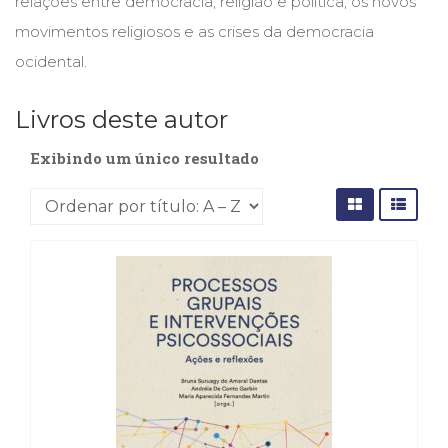
relações entre democracia, religião e política, os novos
Cinema
movimentos religiosos e as crises da democracia
(23)
ocidental.
Comportamento
(418)
Comunicação
Livros deste autor
(232)
Corpo
Exibindo um único resultado
e
Movimento
(226)
Crescimento
Interior
(222)
Criatividade
(14)
Culinária,
Alimentação
(14)
Economia,
Negócios