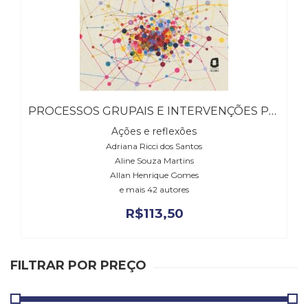
(31)
Educação
(278)
Educação
Especial
(39)
Fisioterapia
PROCESSOS GRUPAIS E INTERVENÇÕES PSICOSSOCIAIS
(47)
Fonoaudiologia
Ações e reflexões
(54)
Adriana Ricci dos Santos
Gestalt-
Aline Souza Martins
terapia
Allan Henrique Gomes
(93)
e mais 42 autores
Jornalismo
R$
113,50
(57)
LGBTQIA+
(66)
FILTRAR POR PREÇO
Literatura
Erótica
(11)