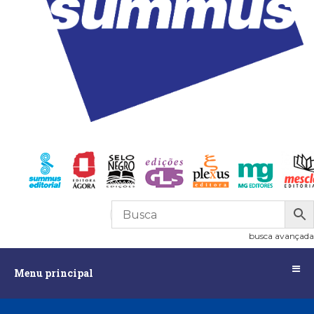
R$
0,00
0
busca avançada
Menu
Menu principal
principal
Assuntos