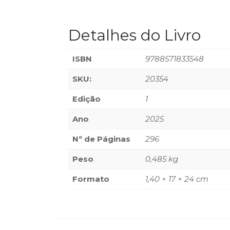
Detalhes do Livro
ISBN
9788571833548
SKU:
20354
Edição
1
Ano
2025
Nº de Páginas
296
Peso
0,485 kg
Formato
1,40 × 17 × 24 cm