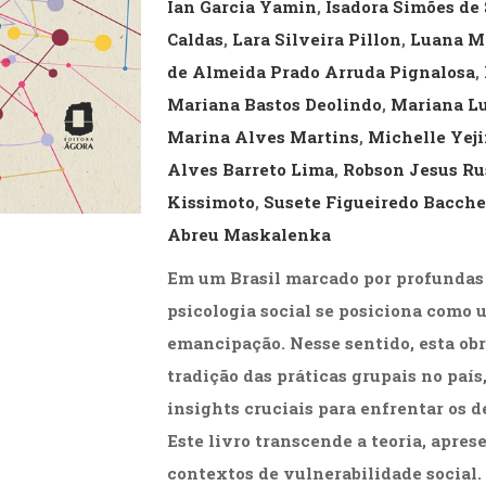
Ian Garcia Yamin
,
Isadora Simões de
Caldas
,
Lara Silveira Pillon
,
Luana M
de Almeida Prado Arruda Pignalosa
,
Mariana Bastos Deolindo
,
Mariana L
Marina Alves Martins
,
Michelle Yej
Alves Barreto Lima
,
Robson Jesus R
Kissimoto
,
Susete Figueiredo Bacche
Abreu Maskalenka
Em um Brasil marcado por profundas 
psicologia social se posiciona como 
emancipação. Nesse sentido, esta obr
tradição das práticas grupais no paí
insights cruciais para enfrentar os 
Este livro transcende a teoria, apre
contextos de vulnerabilidade social