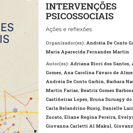
INTERVENÇÕES
Biografias, Depoimentos, Vivências (104)
Ciên
Comportamento (418)
Com
PSICOSSOCIAIS
Crescimento Interior (222)
Cria
Economia, Negócios (31)
Edu
Ações e reflexões
Fisioterapia (47)
Fon
Jornalismo (57)
LGB
Organizador(es):
Andréia De Conto G
Literatura, Ficção, Ensaios (69)
Obra
Psicodrama (200)
Psic
Maria Aparecida Fernandes Martin
Puericultura (23)
Rádi
ial
Religião, Espiritualidade, Filosofia (63)
Saúd
Autor(es):
Adriana Ricci dos Santos
,
Gomes
,
Ana Carolina Fávaro de Alme
Televisão (22)
Tema
Andréia De Conto Garbin
,
Barbara Na
Treinamento e RH (65)
Turi
Martin Farias
,
Beatriz Gomes Barbos
Castiñeiras Lopes
,
Bruna Suruagy do
Carla Belandrino Rusig
,
Danielle Lai
Zucato
,
Eliane Regina Pereira
,
Evelyn
Giovanna Carletti Al Makul
,
Giovann