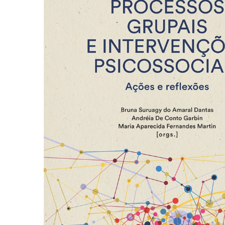
Autoajuda (95)
Cinema (23)
Corpo e Movimento (226)
Culinária, Alimentação (14)
Educação Especial (39)
Gestalt-terapia (93)
Literatura Erótica (11)
PNL (Programação Neurolingüística) (41)
Publicidade, Propaganda e Marketing (33)
Relações Públicas e Comunicação Empresar
(31)
Sem categoria (0)
Terapia Ocupacional (21)
Vida Prática (32)