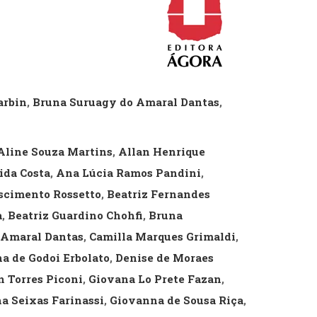
cias Sociais (102)
unicação (232)
tividade (14)
cação (278)
oaudiologia (54)
TQIA+ (66)
arbin
,
Bruna Suruagy do Amaral Dantas
,
s de referência (48)
ologia, Psicoterapia (799)
o (8)
e (132)
Aline Souza Martins
,
Allan Henrique
ida Costa
,
Ana Lúcia Ramos Pandini
,
s africanos (30)
scimento Rossetto
,
Beatriz Fernandes
smo (1)
a
,
Beatriz Guardino Chohfi
,
Bruna
 Amaral Dantas
,
Camilla Marques Grimaldi
,
na de Godoi Erbolato
,
Denise de Moraes
 Torres Piconi
,
Giovana Lo Prete Fazan
,
a Seixas Farinassi
,
Giovanna de Sousa Riça
,