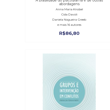
A brasilidade do psicodrama e de outras
abordagens
Anna Maria Knobel
Cida Davoli
Daniela Nogueira Greeb
e mais 16 autores
R$
86,80