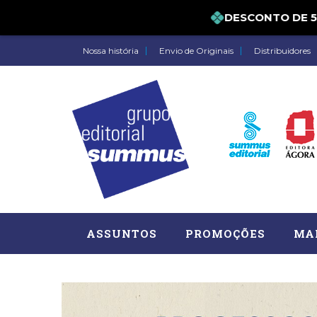
DESCONTO DE 5% P
Nossa história
Envio de Originais
Distribuidores
ASSUNTOS
PROMOÇÕES
MA
Administração, RH (77)