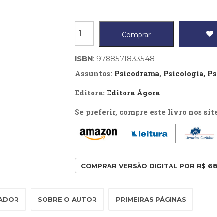
Processos
Comprar
grupais
e
ISBN
: 9788571833548
intervenções
Assuntos:
Psicodrama
,
Psicologia, P
psicossociais
Editora:
Editora Ágora
quantidade
Se preferir, compre este livro nos sit
COMPRAR VERSÃO DIGITAL POR R$ 68
ZADOR
SOBRE O AUTOR
PRIMEIRAS PÁGINAS