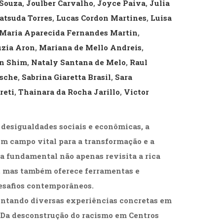
 Souza
,
Joulber Carvalho
,
Joyce Paiva
,
Julia
atsuda Torres
,
Lucas Cordon Martines
,
Luisa
Maria Aparecida Fernandes Martin
,
uzia Aron
,
Mariana de Mello Andreis
,
in Shim
,
Nataly Santana de Melo
,
Raul
usche
,
Sabrina Giaretta Brasil
,
Sara
reti
,
Thainara da Rocha Jarillo
,
Victor
desigualdades sociais e econômicas, a
um campo vital para a transformação e a
a fundamental não apenas revisita a rica
s, mas também oferece ferramentas e
desafios contemporâneos.
sentando diversas experiências concretas em
. Da desconstrução do racismo em Centros