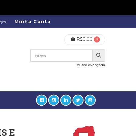
Minha Conta
ejos
R$
0,00
0
busca avançada
S E
lidades, Política, Direitos Humanos (133)