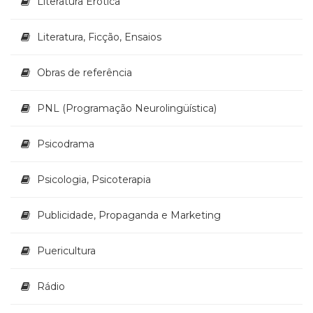
Literatura Erótica
Televisão
(22)
Literatura, Ficção, Ensaios
Temas
africanos
(30)
Obras de referência
Terapia
Ocupacional
PNL (Programação Neurolingüística)
(21)
Treinamento
Psicodrama
e
RH
(65)
Psicologia, Psicoterapia
Turismo
(1)
Publicidade, Propaganda e Marketing
Vida
Prática
Puericultura
(32)
Rádio