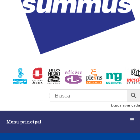
R$
0,00
0
busca avançada
Menu
Menu principal
principal
Assuntos