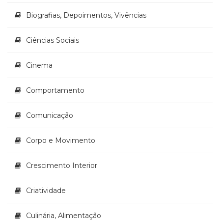
Literatura,
Ficção,
Biografias, Depoimentos, Vivências
Ensaios
(69)
Ciências Sociais
Obras
de
Cinema
referência
(48)
PNL
Comportamento
(Programação
Neurolingüística)
Comunicação
(41)
Psicodrama
Corpo e Movimento
(200)
Psicologia,
Psicoterapia
Crescimento Interior
(799)
Publicidade,
Criatividade
Propaganda
e
Culinária, Alimentação
Marketing