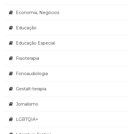
(33)
Puericultura
Economia, Negócios
(23)
Rádio
Educação
(8)
Relações
Educação Especial
Públicas
e
Comunicação
Fisioterapia
Empresarial
(31)
Fonoaudiologia
Religião,
Espiritualidade,
Gestalt-terapia
Filosofia
(63)
Jornalismo
Saúde
(132)
Sem
LGBTQIA+
categoria
(0)