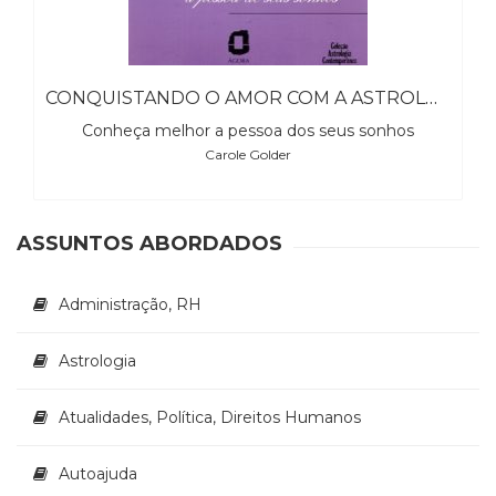
(31)
Educação
(278)
Educação
CONQUISTANDO O AMOR COM A ASTROLOGIA
Especial
Conheça melhor a pessoa dos seus sonhos
(39)
Carole Golder
Fisioterapia
(47)
Fonoaudiologia
(54)
ASSUNTOS ABORDADOS
Gestalt-
terapia
Administração, RH
(93)
Jornalismo
(57)
Astrologia
LGBTQIA+
(66)
Atualidades, Política, Direitos Humanos
Literatura
Erótica
Autoajuda
(11)