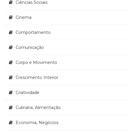
Ciências Sociais
(33)
Puericultura
Cinema
(23)
Rádio
(8)
Comportamento
Relações
Públicas
Comunicação
e
Comunicação
Corpo e Movimento
Empresarial
(31)
Religião,
Crescimento Interior
Espiritualidade,
Filosofia
Criatividade
(63)
Saúde
Culinária, Alimentação
(132)
Sem
categoria
Economia, Negócios
(0)