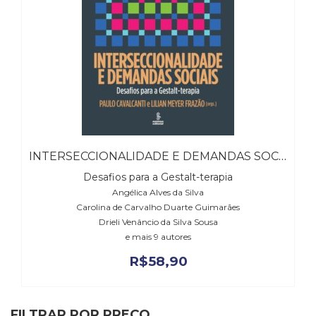
(31)
Educação
(278)
Educação
Especial
(39)
Fisioterapia
(47)
Fonoaudiologia
(54)
INTERSECCIONALIDADE E DEMANDAS SOCIAIS
Gestalt-
Desafios para a Gestalt-terapia
terapia
Angélica Alves da Silva
(93)
Carolina de Carvalho Duarte Guimarães
Jornalismo
Drieli Venâncio da Silva Sousa
(57)
e mais 9 autores
LGBTQIA+
(66)
R$
58,90
Literatura
Erótica
(11)
FILTRAR POR PREÇO