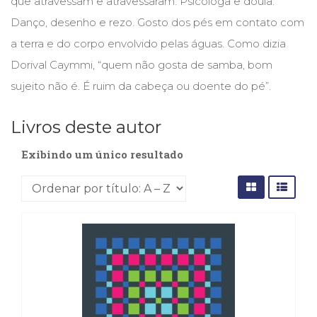
que atravessam e atravessaram. Psicóloga e doula.
Cinema
Danço, desenho e rezo. Gosto dos pés em contato com
(23)
a terra e do corpo envolvido pelas águas. Como dizia
Comportamento
(418)
Dorival Caymmi, “quem não gosta de samba, bom
Comunicação
sujeito não é. É ruim da cabeça ou doente do pé”.
(232)
Corpo
Livros deste autor
e
Movimento
Exibindo um único resultado
(226)
Crescimento
Interior
(222)
Criatividade
(14)
Culinária,
Alimentação
(14)
Economia,
Negócios