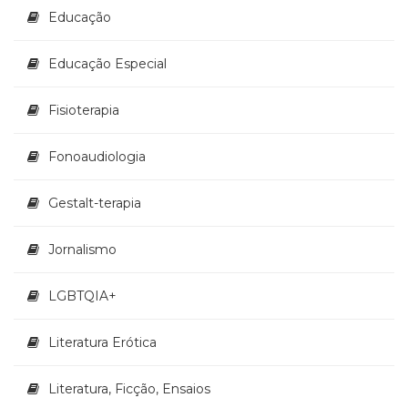
Televisão
Educação
(22)
Temas
Educação Especial
africanos
(30)
Fisioterapia
Terapia
Ocupacional
(21)
Fonoaudiologia
Treinamento
e
Gestalt-terapia
RH
(65)
Jornalismo
Turismo
(1)
Vida
LGBTQIA+
Prática
(32)
Literatura Erótica
Literatura, Ficção, Ensaios