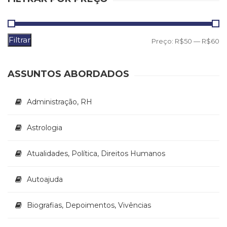
Literatura,
Ficção,
Ensaios
(69)
Filtrar
P
P
Preço:
R$50
—
R$60
Obras
m
m
de
referência
ASSUNTOS ABORDADOS
(48)
PNL
Administração, RH
(Programação
Neurolingüística)
(41)
Astrologia
Psicodrama
(200)
Atualidades, Política, Direitos Humanos
Psicologia,
Psicoterapia
Autoajuda
(799)
Publicidade,
Propaganda
Biografias, Depoimentos, Vivências
e
Marketing