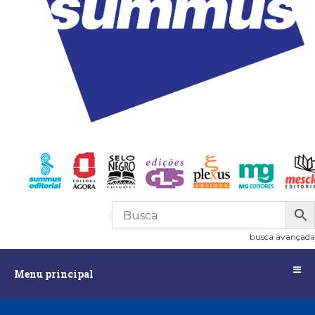
R$
0,00
0
busca avançada
Menu
Menu principal
principal
Assuntos