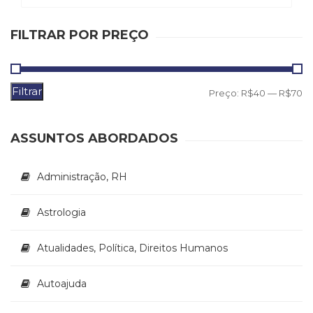
Literatura,
Ficção,
FILTRAR POR PREÇO
Ensaios
(69)
Obras
de
Filtrar
P
P
Preço:
R$40
—
R$70
referência
(48)
m
m
PNL
ASSUNTOS ABORDADOS
(Programação
Neurolingüística)
(41)
Administração, RH
Psicodrama
(200)
Astrologia
Psicologia,
Psicoterapia
Atualidades, Política, Direitos Humanos
(799)
Publicidade,
Propaganda
Autoajuda
e
Marketing