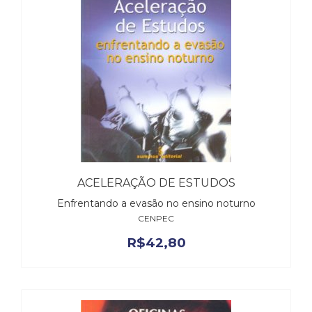
Cinema
(23)
Comportamento
(418)
Comunicação
(232)
Corpo
e
Movimento
(226)
Crescimento
ACELERAÇÃO DE ESTUDOS
Interior
(222)
Enfrentando a evasão no ensino noturno
Criatividade
CENPEC
(14)
R$
42,80
Culinária,
Alimentação
(14)
Economia,
Negócios