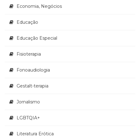
Televisão
Economia, Negócios
(22)
Temas
Educação
africanos
(30)
Terapia
Educação Especial
Ocupacional
(21)
Fisioterapia
Treinamento
e
Fonoaudiologia
RH
(65)
Gestalt-terapia
Turismo
(1)
Vida
Jornalismo
Prática
(32)
LGBTQIA+
Literatura Erótica