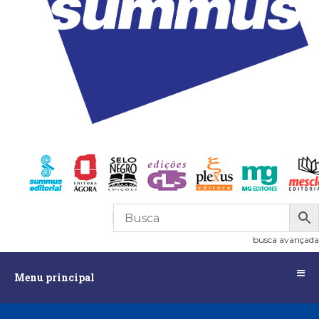
R$
0,00
0
busca avançada
Menu
Menu principal
principal
Assuntos