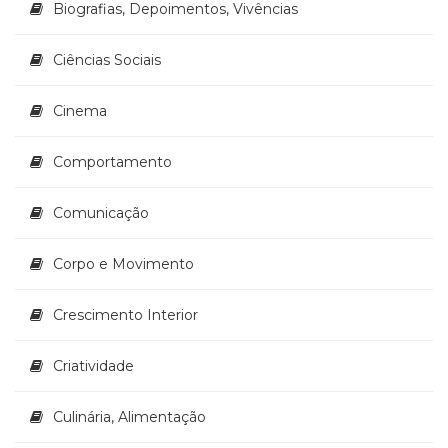
Biografias, Depoimentos, Vivências
(33)
Puericultura
Ciências Sociais
(23)
Rádio
(8)
Cinema
Relações
Públicas
Comportamento
e
Comunicação
Comunicação
Empresarial
(31)
Religião,
Corpo e Movimento
Espiritualidade,
Filosofia
Crescimento Interior
(63)
Saúde
Criatividade
(132)
Sem
categoria
Culinária, Alimentação
(0)