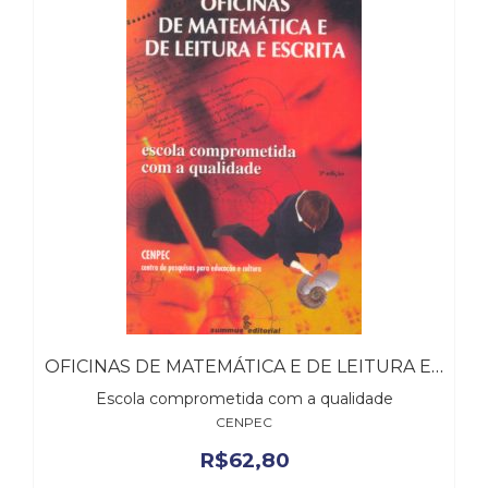
(31)
Educação
(278)
Educação
Especial
(39)
Fisioterapia
(47)
Fonoaudiologia
(54)
Gestalt-
terapia
(93)
Jornalismo
(57)
OFICINAS DE MATEMÁTICA E DE LEITURA E ESCRITA
LGBTQIA+
(66)
Escola comprometida com a qualidade
Literatura
CENPEC
Erótica
R$
62,80
(11)