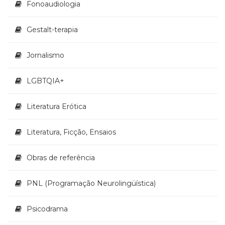
Fonoaudiologia
Televisão
(22)
Temas
Gestalt-terapia
africanos
(30)
Jornalismo
Terapia
Ocupacional
LGBTQIA+
(21)
Treinamento
e
Literatura Erótica
RH
(65)
Literatura, Ficção, Ensaios
Turismo
(1)
Obras de referência
Vida
Prática
(32)
PNL (Programação Neurolingüística)
Psicodrama