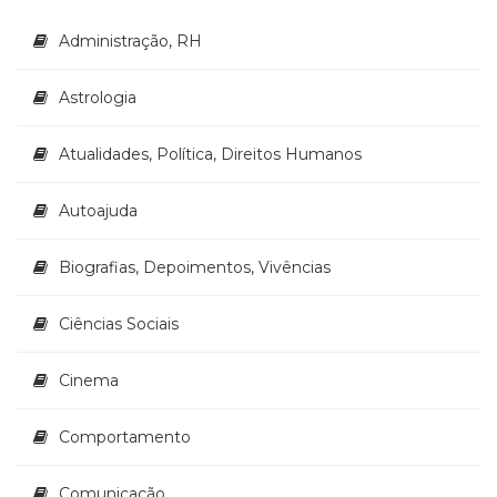
Literatura,
Ficção,
Administração, RH
Ensaios
(69)
Astrologia
Obras
de
referência
Atualidades, Política, Direitos Humanos
(47)
PNL
Autoajuda
(Programação
Neurolingüística)
Biografias, Depoimentos, Vivências
(41)
Psicodrama
(200)
Ciências Sociais
Psicologia,
Psicoterapia
Cinema
(797)
Publicidade,
Comportamento
Propaganda
e
Comunicação
Marketing