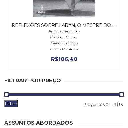
(31)
Educação
(278)
Educação
REFLEXÕES SOBRE LABAN, O MESTRE DO MOVIMENTO
Especial
Anna Maria Barros
(39)
Christine Greiner
Fisioterapia
Ciane Fernandes
(47)
e mais 17 autores
Fonoaudiologia
R$
106,40
(54)
Gestalt-
terapia
(92)
FILTRAR POR PREÇO
Jornalismo
(57)
LGBTQIA+
Filtrar
P
P
(66)
Preço:
R$100
—
R$110
Literatura
m
m
Erótica
ASSUNTOS ABORDADOS
(11)