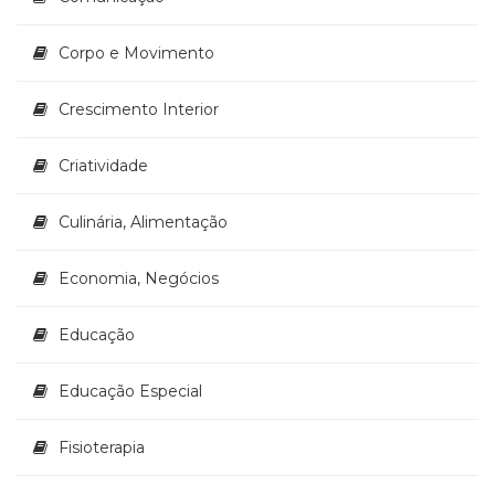
(33)
Puericultura
Corpo e Movimento
(23)
Rádio
Crescimento Interior
(8)
Relações
Criatividade
Públicas
e
Comunicação
Culinária, Alimentação
Empresarial
(31)
Economia, Negócios
Religião,
Espiritualidade,
Educação
Filosofia
(63)
Saúde
Educação Especial
(132)
Sem
Fisioterapia
categoria
(0)