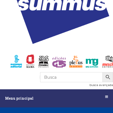
R$
0,00
0
busca avançada
Menu
Menu principal
principal
Assuntos