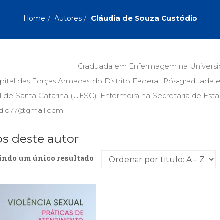
Biografias, Depoimentos, Vivências (104)
Ciên
Comportamento (418)
Com
Cláudia de Souza Custódio
Home
Autores
Crescimento Interior (222)
Cria
Economia, Negócios (31)
Edu
Fisioterapia (47)
Fon
Jornalismo (57)
LGB
Graduada em Enfermagem na Universidad
Literatura, Ficção, Ensaios (69)
Obra
pital das Forças Armadas do Distrito Federal. Pós‑graduada 
Psicodrama (200)
Psic
Puericultura (23)
Rádi
 de Santa Catarina (UFSC). Enfermeira na Secretaria de Esta
ial
Religião, Espiritualidade, Filosofia (63)
Saúd
dio77@gmail.com.
Televisão (22)
Tema
os deste autor
Treinamento e RH (65)
Turi
indo um único resultado