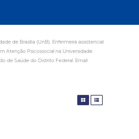
cias Sociais (102)
unicação (232)
tividade (14)
cação (278)
oaudiologia (54)
TQIA+ (66)
e de Brasília (UnB). Enfermeira assistencial
s de referência (48)
em Atenção Psicossocial na Universidade
ologia, Psicoterapia (799)
o (8)
do de Saúde do Distrito Federal. Email:
e (132)
s africanos (30)
smo (1)