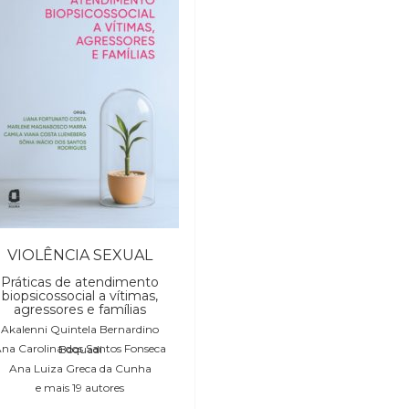
VIOLÊNCIA SEXUAL
Práticas de atendimento
biopsicossocial a vítimas,
agressores e famílias
Akalenni Quintela Bernardino
Ana Carolina dos Santos Fonseca Boquadi
Ana Luiza Greca da Cunha
e mais 19 autores