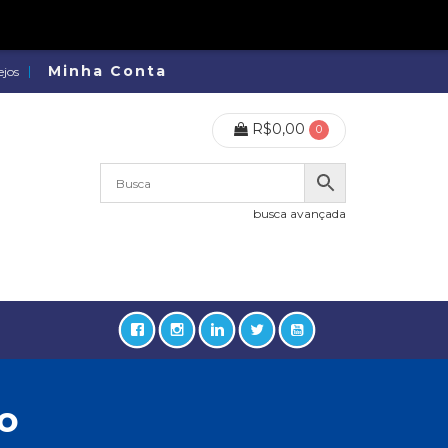
Minha Conta
ejos
R$
0,00
0
busca avançada
o
lidades, Política, Direitos Humanos (133)