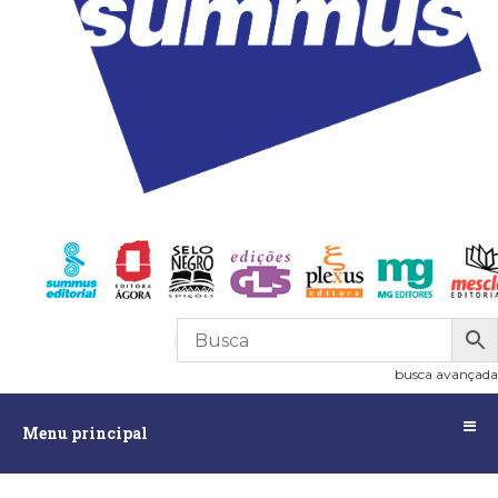
R$
0,00
0
busca avançada
Menu
Menu principal
principal
Assuntos