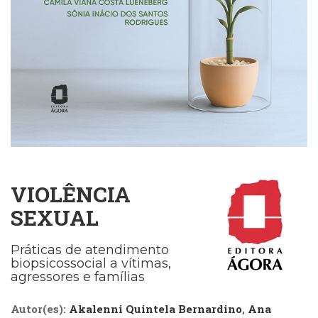
Cinema
(23)
Comportamento
(418)
Comunicação
(232)
Corpo
e
Movimento
(226)
Crescimento
Interior
VIOLÊNCIA
(222)
SEXUAL
Criatividade
(14)
Práticas de atendimento
Culinária,
biopsicossocial a vítimas,
Alimentação
agressores e famílias
(14)
Economia,
Autor(es):
Akalenni Quintela Bernardino
,
Ana
Negócios