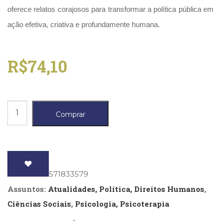
(33)
oferece relatos corajosos para transformar a política pública em
Puericultura
ação efetiva, criativa e profundamente humana.
(23)
Rádio
(8)
R$
74,10
Relações
Públicas
e
Comunicação
Empresarial
Violência
Comprar
(31)
sexual
Religião,
quantidade
Espiritualidade,
Filosofia
(63)
Saúde
ISBN
: 9788571833579
(132)
Assuntos:
Atualidades, Política, Direitos Humanos
,
Sem
Ciências Sociais
,
Psicologia, Psicoterapia
categoria
(0)