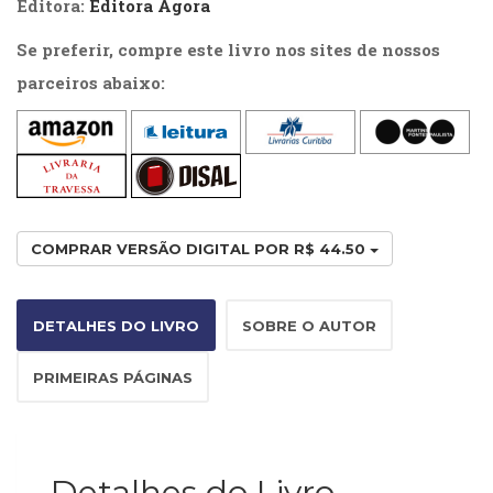
Editora:
Editora Ágora
Televisão
(22)
Se preferir, compre este livro nos sites de nossos
Temas
parceiros abaixo:
africanos
(30)
Terapia
Ocupacional
(21)
Treinamento
e
COMPRAR VERSÃO DIGITAL POR R$ 44.50
RH
(65)
Turismo
DETALHES DO LIVRO
SOBRE O AUTOR
(1)
Vida
Prática
PRIMEIRAS PÁGINAS
(32)
Detalhes do Livro