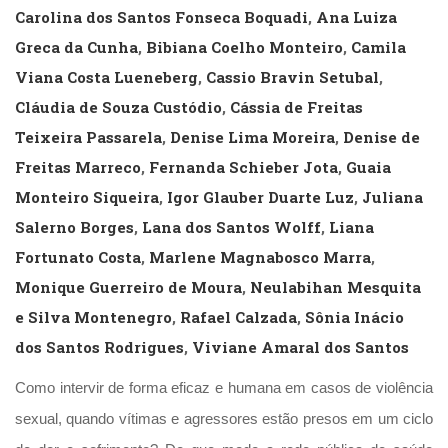
(31)
Carolina dos Santos Fonseca Boquadi
,
Ana Luiza
Educação
Greca da Cunha
,
Bibiana Coelho Monteiro
,
Camila
(278)
Viana Costa Lueneberg
,
Cassio Bravin Setubal
,
Educação
Especial
Cláudia de Souza Custódio
,
Cássia de Freitas
(39)
Teixeira Passarela
,
Denise Lima Moreira
,
Denise de
Fisioterapia
Freitas Marreco
,
Fernanda Schieber Jota
,
Guaia
(47)
Fonoaudiologia
Monteiro Siqueira
,
Igor Glauber Duarte Luz
,
Juliana
(54)
Salerno Borges
,
Lana dos Santos Wolff
,
Liana
Gestalt-
terapia
Fortunato Costa
,
Marlene Magnabosco Marra
,
(93)
Monique Guerreiro de Moura
,
Neulabihan Mesquita
Jornalismo
e Silva Montenegro
,
Rafael Calzada
,
Sônia Inácio
(57)
LGBTQIA+
dos Santos Rodrigues
,
Viviane Amaral dos Santos
(66)
Literatura
Como intervir de forma eficaz e humana em casos de violência
Erótica
sexual, quando vítimas e agressores estão presos em um ciclo
(11)