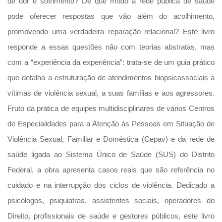
de dor e sofrimento? De que modo a rede pública de saúde
Literatura,
Ficção,
pode oferecer respostas que vão além do acolhimento,
Ensaios
promovendo uma verdadeira reparação relacional? Este livro
(69)
Obras
responde a essas questões não com teorias abstratas, mas
de
com a “experiência da experiência”: trata-se de um guia prático
referência
que detalha a estruturação de atendimentos biopsicossociais a
(48)
PNL
vítimas de violência sexual, a suas famílias e aos agressores.
(Programação
Fruto da prática de equipes multidisciplinares de vários Centros
Neurolingüística)
(41)
de Especialidades para a Atenção às Pessoas em Situação de
Psicodrama
Violência Sexual, Familiar e Doméstica (Cepav) e da rede de
(200)
Psicologia,
saúde ligada ao Sistema Único de Saúde (SUS) do Distrito
Psicoterapia
Federal, a obra apresenta casos reais que são referência no
(799)
cuidado e na interrupção dos ciclos de violência. Dedicado a
Publicidade,
Propaganda
psicólogos, psiquiatras, assistentes sociais, operadores do
e
Direito, profissionais de saúde e gestores públicos, este livro
Marketing