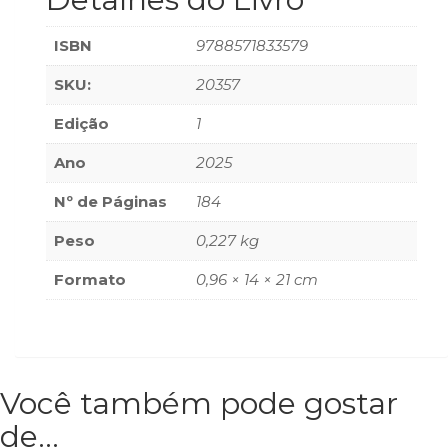
ISBN
9788571833579
SKU:
20357
Edição
1
Ano
2025
Nº de Páginas
184
Peso
0,227 kg
Formato
0,96 × 14 × 21 cm
Você também pode gostar
de…