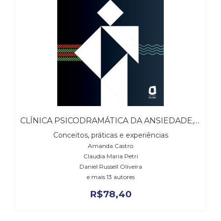
(31)
Educação
(278)
Educação
Especial
(39)
Fisioterapia
(47)
Fonoaudiologia
(54)
Gestalt-
CLÍNICA PSICODRAMÁTICA DA ANSIEDADE, A
terapia
Conceitos, práticas e experiências
(93)
Amanda Castro
Jornalismo
Claudia Maria Petri
(57)
Daniel Russell Oliveira
LGBTQIA+
e mais 13 autores
(66)
Literatura
R$
78,40
Erótica
(11)