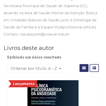
Cinema
Secretaria Municipal de Saúde de Itapema (SC),
(23)
atuando na área de Saúde Mental da Atenção Básica
Comportamento
em Unidades Básicas de Saúde junto à Estratégia da
(418)
Comunicação
Saúde da Família e à Equipe Multiprofissional (eMulti).
(232)
Contato: claudia.petri@uniavan.edu.br.
Corpo
e
Movimento
Livros deste autor
(226)
Exibindo um único resultado
Crescimento
Interior
(222)
Criatividade
(14)
Culinária,
Lançamento
Alimentação
(14)
Economia,
Negócios