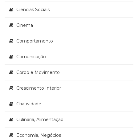
(33)
Ciências Sociais
Puericultura
(23)
Cinema
Rádio
(8)
Relações
Comportamento
Públicas
e
Comunicação
Comunicação
Empresarial
Corpo e Movimento
(31)
Religião,
Espiritualidade,
Crescimento Interior
Filosofia
(63)
Criatividade
Saúde
(132)
Culinária, Alimentação
Sem
categoria
(0)
Economia, Negócios