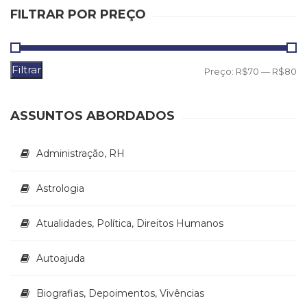
Literatura,
FILTRAR POR PREÇO
Ficção,
Ensaios
(69)
Obras
Filtrar
P
P
Preço:
R$70
—
R$80
de
m
m
referência
(48)
ASSUNTOS ABORDADOS
PNL
(Programação
Administração, RH
Neurolingüística)
(41)
Psicodrama
Astrologia
(200)
Psicologia,
Atualidades, Política, Direitos Humanos
Psicoterapia
(799)
Autoajuda
Publicidade,
Propaganda
e
Biografias, Depoimentos, Vivências
Marketing