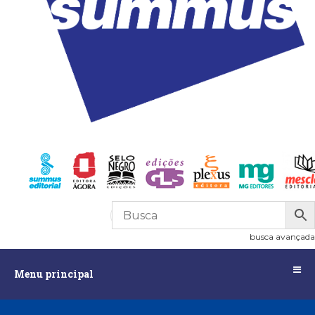
R$
0,00
0
busca avançada
Menu
Menu principal
principal
Assuntos