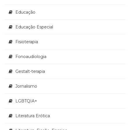
Televisão
(22)
Educação
Temas
africanos
Educação Especial
(30)
Terapia
Ocupacional
Fisioterapia
(21)
Treinamento
Fonoaudiologia
e
RH
Gestalt-terapia
(65)
Turismo
Jornalismo
(1)
Vida
Prática
LGBTQIA+
(32)
Literatura Erótica