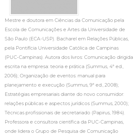
Cinema
(23)
Comportamento
Mestre e doutora em Ciências da Comunicação pela
(418)
Escola de Comunicações e Artes da Universidade de
Comunicação
São Paulo (ECA-USP). Bacharel em Relações Públicas,
(232)
Corpo
pela Pontifícia Universidade Católica de Campinas
e
(PUC-Campinas). Autora dos livros: Comunicação dirigida
Movimento
escrita na empresa: teoria e prática (Summus, 4ª ed.,
(226)
Crescimento
2006); Organização de eventos: manual para
Interior
planejamento e execução (Summus, 9ª ed., 2008);
(222)
Estratégias empresariais diante do novo consumidor:
Criatividade
(14)
relações públicas e aspectos jurídicos (Summus, 2000);
Culinária,
Técnicas profissionais de secretariado (Papirus, 1984).
Alimentação
(14)
Professora e consultora científica da PUC-Campinas,
Economia,
onde lidera o Grupo de Pesquisa de Comunicação
Negócios