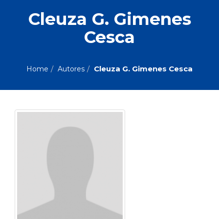
ASSUNTOS
Cleuza G. Gimenes
Administração,
Cesca
PROMOÇÕES
RH
(77)
Astrologia
MAIS
(27)
Cleuza G. Gimenes Cesca
Home
Autores
Atualidades,
Política,
VENDIDOS
Direitos
Humanos
AUTORES
(133)
Autoajuda
(95)
PROFESSORES
Biografias,
Depoimentos,
Vivências
(104)
Ciências
Sociais
(102)