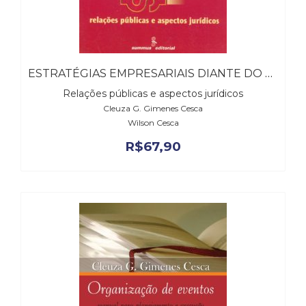
Literatura,
Ficção,
Ensaios
(69)
Obras
ESTRATÉGIAS EMPRESARIAIS DIANTE DO NOVO CONSUMIDOR
de
referência
Relações públicas e aspectos jurídicos
(48)
Cleuza G. Gimenes Cesca
PNL
Wilson Cesca
(Programação
R$
67,90
Neurolingüística)
(41)
Psicodrama
(200)
Psicologia,
Psicoterapia
(799)
Publicidade,
Propaganda
e
Marketing