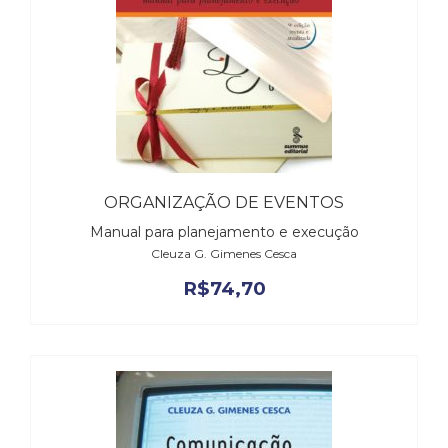
(33)
Puericultura
(23)
Rádio
(8)
Relações
Públicas
e
Comunicação
ORGANIZAÇÃO DE EVENTOS
Empresarial
Manual para planejamento e execução
(31)
Cleuza G. Gimenes Cesca
Religião,
Espiritualidade,
R$
74,70
Filosofia
(63)
Saúde
(132)
Sem
categoria
(0)