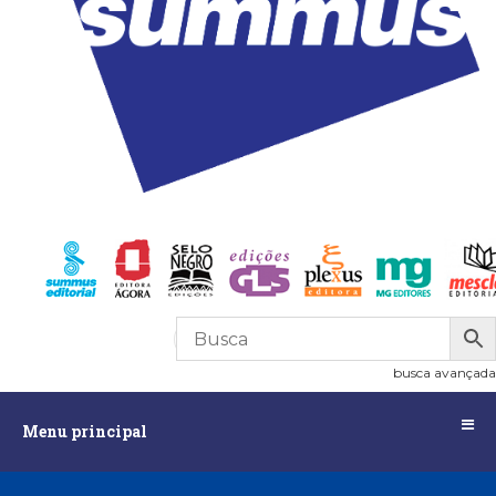
R$
0,00
0
busca avançada
Menu
Menu principal
principal
Assuntos