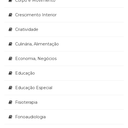
Corpo e Movimento
(33)
Puericultura
Crescimento Interior
(23)
Rádio
Criatividade
(8)
Relações
Públicas
Culinária, Alimentação
e
Comunicação
Economia, Negócios
Empresarial
(31)
Educação
Religião,
Espiritualidade,
Filosofia
Educação Especial
(63)
Saúde
Fisioterapia
(132)
Sem
Fonoaudiologia
categoria
(0)