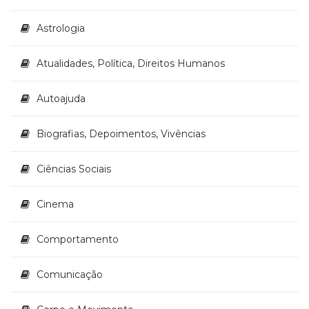
Literatura,
Ficção,
Astrologia
Ensaios
(69)
Atualidades, Política, Direitos Humanos
Obras
de
referência
Autoajuda
(48)
PNL
Biografias, Depoimentos, Vivências
(Programação
Neurolingüística)
Ciências Sociais
(41)
Psicodrama
(200)
Cinema
Psicologia,
Psicoterapia
Comportamento
(799)
Publicidade,
Comunicação
Propaganda
e
Marketing