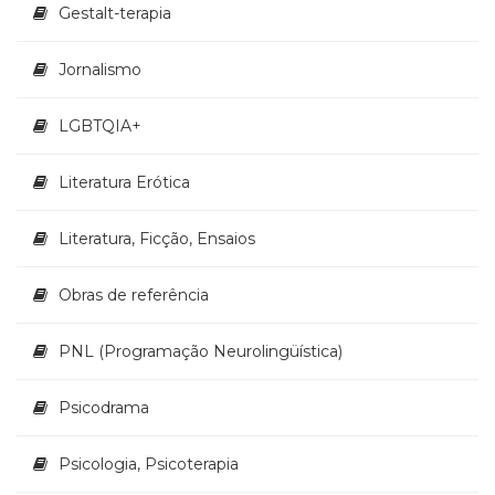
Televisão
Gestalt-terapia
(22)
Temas
Jornalismo
africanos
(30)
LGBTQIA+
Terapia
Ocupacional
Literatura Erótica
(21)
Treinamento
e
Literatura, Ficção, Ensaios
RH
(65)
Obras de referência
Turismo
(1)
PNL (Programação Neurolingüística)
Vida
Prática
(32)
Psicodrama
Psicologia, Psicoterapia