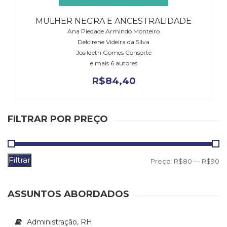
(31)
Educação
MULHER NEGRA E ANCESTRALIDADE
(278)
Ana Piedade Armindo Monteiro
Educação
Delcirene Videira da Silva
Especial
Josildeth Gomes Consorte
(39)
e mais 6 autores
Fisioterapia
R$
84,40
(47)
Fonoaudiologia
(54)
Gestalt-
FILTRAR POR PREÇO
terapia
(93)
Jornalismo
Filtrar
P
P
Preço:
R$80
—
R$90
(57)
LGBTQIA+
m
m
(66)
ASSUNTOS ABORDADOS
Literatura
Erótica
(11)
Administração, RH