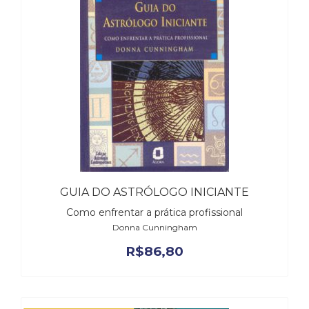
(31)
Educação
(278)
Educação
Especial
(39)
Fisioterapia
(47)
Fonoaudiologia
(54)
Gestalt-
terapia
(93)
GUIA DO ASTRÓLOGO INICIANTE
Jornalismo
Como enfrentar a prática profissional
(57)
Donna Cunningham
LGBTQIA+
R$
86,80
(66)
Literatura
Erótica
(11)