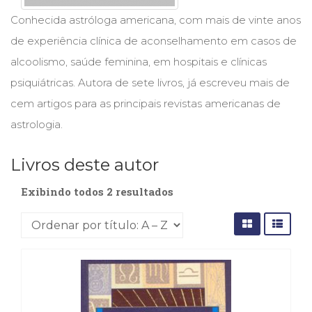
Cinema
Conhecida astróloga americana, com mais de vinte anos
(23)
de experiência clínica de aconselhamento em casos de
Comportamento
(418)
alcoolismo, saúde feminina, em hospitais e clínicas
Comunicação
psiquiátricas. Autora de sete livros, já escreveu mais de
(232)
cem artigos para as principais revistas americanas de
Corpo
e
astrologia.
Movimento
(226)
Livros deste autor
Crescimento
Interior
Exibindo todos 2 resultados
(222)
Criatividade
(14)
Culinária,
Alimentação
(14)
Economia,
Negócios