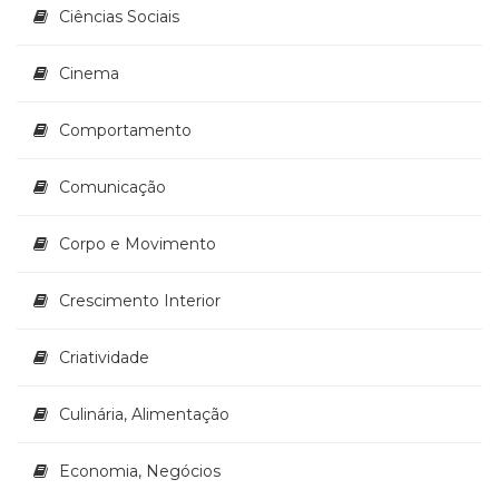
Televisão
Ciências Sociais
(22)
Temas
Cinema
africanos
(30)
Comportamento
Terapia
Ocupacional
(21)
Comunicação
Treinamento
e
Corpo e Movimento
RH
(65)
Crescimento Interior
Turismo
(1)
Vida
Criatividade
Prática
(32)
Culinária, Alimentação
Economia, Negócios