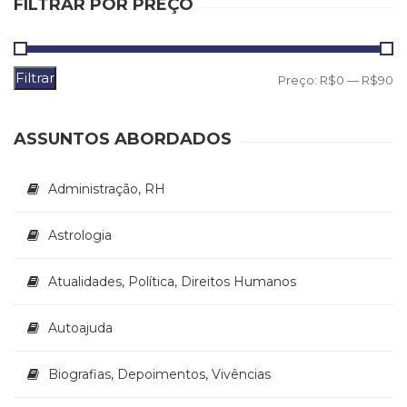
FILTRAR POR PREÇO
(33)
Puericultura
(23)
Filtrar
Rádio
P
P
Preço:
R$0
—
R$90
(8)
m
m
Relações
ASSUNTOS ABORDADOS
Públicas
e
Comunicação
Administração, RH
Empresarial
(31)
Astrologia
Religião,
Espiritualidade,
Filosofia
Atualidades, Política, Direitos Humanos
(63)
Saúde
Autoajuda
(132)
Sem
Biografias, Depoimentos, Vivências
categoria
(0)