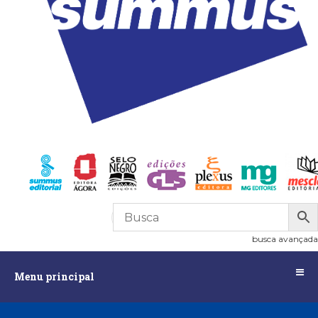
R$
0,00
0
busca avançada
Menu
Menu principal
principal
Assuntos