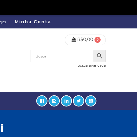
Minha Conta
ejos
R$
0,00
0
busca avançada
i
lidades, Política, Direitos Humanos (133)