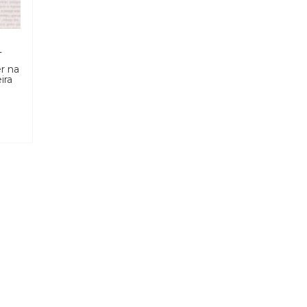
L
r na
ira