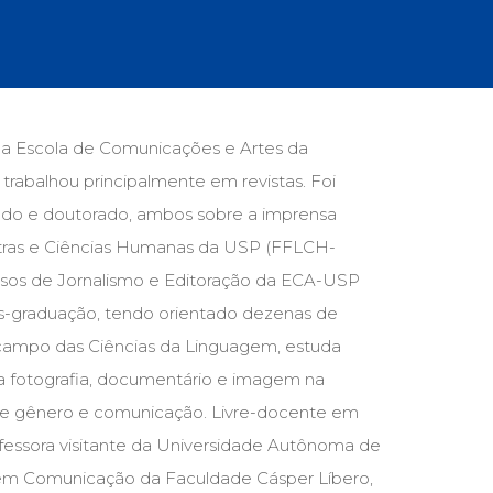
cias Sociais (102)
unicação (232)
tividade (14)
cação (278)
oaudiologia (54)
TQIA+ (66)
da Escola de Comunicações e Artes da
s de referência (48)
trabalhou principalmente em revistas. Foi
ologia, Psicoterapia (799)
o (8)
trado e doutorado, ambos sobre a imprensa
e (132)
Letras e Ciências Humanas da USP (FFLCH-
ursos de Jornalismo e Editoração da ECA-USP
s africanos (30)
smo (1)
ós-graduação, tendo orientado dezenas de
 campo das Ciências da Linguagem, estuda
a a fotografia, documentário e imagem na
 de gênero e comunicação. Livre-docente em
ofessora visitante da Universidade Autônoma de
 em Comunicação da Faculdade Cásper Líbero,