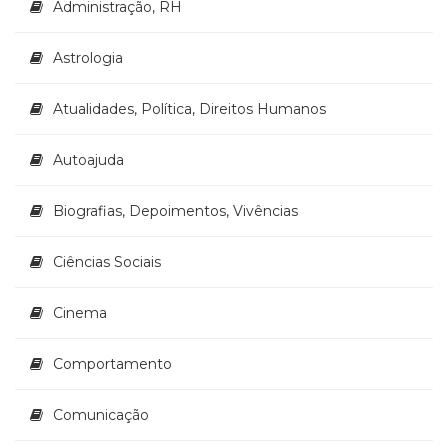
Administração, RH
(33)
Puericultura
Astrologia
(23)
Rádio
(8)
Atualidades, Política, Direitos Humanos
Relações
Públicas
Autoajuda
e
Comunicação
Biografias, Depoimentos, Vivências
Empresarial
(31)
Religião,
Ciências Sociais
Espiritualidade,
Filosofia
Cinema
(63)
Saúde
Comportamento
(132)
Sem
Comunicação
categoria
(0)