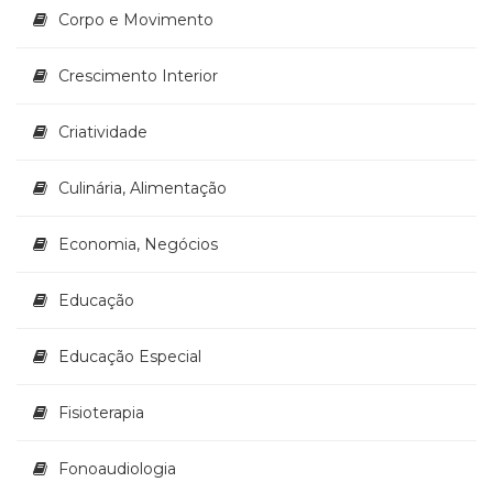
Televisão
Corpo e Movimento
(22)
Temas
Crescimento Interior
africanos
(30)
Criatividade
Terapia
Ocupacional
(21)
Culinária, Alimentação
Treinamento
e
Economia, Negócios
RH
(65)
Educação
Turismo
(1)
Vida
Educação Especial
Prática
(32)
Fisioterapia
Fonoaudiologia