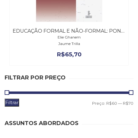
Literatura,
Ficção,
Ensaios
(69)
Obras
EDUCAÇÃO FORMAL E NÃO-FORMAL: PONTOS E CONTRAPONTOS
de
Elie Ghanem
referência
Jaume Trilla
(48)
R$
65,70
PNL
(Programação
Neurolingüística)
(41)
FILTRAR POR PREÇO
Psicodrama
(200)
Psicologia,
Filtrar
P
P
Psicoterapia
Preço:
R$60
—
R$70
(799)
m
m
Publicidade,
ASSUNTOS ABORDADOS
Propaganda
e
Marketing