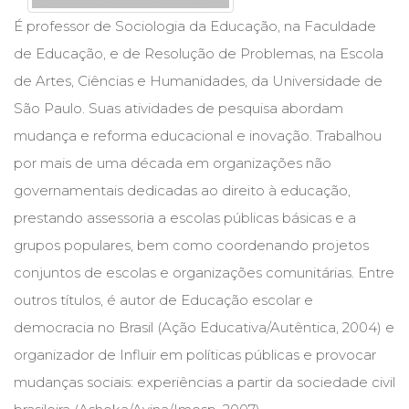
Cinema
É professor de Sociologia da Educação, na Faculdade
(23)
de Educação, e de Resolução de Problemas, na Escola
Comportamento
(418)
de Artes, Ciências e Humanidades, da Universidade de
Comunicação
São Paulo. Suas atividades de pesquisa abordam
(232)
mudança e reforma educacional e inovação. Trabalhou
Corpo
e
por mais de uma década em organizações não
Movimento
governamentais dedicadas ao direito à educação,
(226)
prestando assessoria a escolas públicas básicas e a
Crescimento
Interior
grupos populares, bem como coordenando projetos
(222)
conjuntos de escolas e organizações comunitárias. Entre
Criatividade
outros títulos, é autor de Educação escolar e
(14)
Culinária,
democracia no Brasil (Ação Educativa/Autêntica, 2004) e
Alimentação
organizador de Influir em políticas públicas e provocar
(14)
Economia,
mudanças sociais: experiências a partir da sociedade civil
Negócios