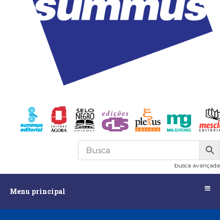
R$
0,00
0
busca avançada
Menu
Menu principal
principal
Assuntos