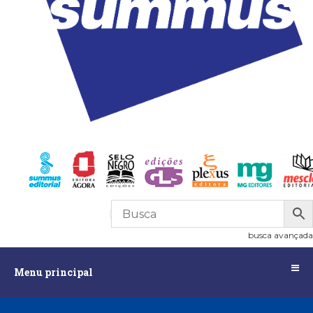
R$
0,00
0
busca avançada
Menu
Menu principal
principal
Assuntos