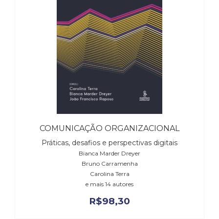
Cinema
(23)
Comportamento
(418)
Comunicação
(232)
Corpo
e
Movimento
(226)
Crescimento
COMUNICAÇÃO ORGANIZACIONAL
Interior
(222)
Práticas, desafios e perspectivas digitais
Criatividade
Bianca Marder Dreyer
(14)
Bruno Carramenha
Culinária,
Carolina Terra
Alimentação
e mais 14 autores
(14)
R$
98,30
Economia,
Negócios