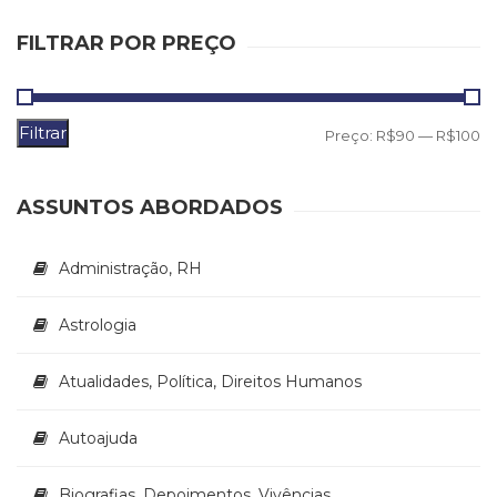
(31)
Educação
FILTRAR POR PREÇO
(278)
Educação
Especial
Filtrar
P
P
Preço:
R$90
—
R$100
(39)
Fisioterapia
m
m
(47)
ASSUNTOS ABORDADOS
Fonoaudiologia
(54)
Gestalt-
Administração, RH
terapia
(93)
Astrologia
Jornalismo
(57)
LGBTQIA+
Atualidades, Política, Direitos Humanos
(66)
Literatura
Autoajuda
Erótica
(11)
Biografias, Depoimentos, Vivências