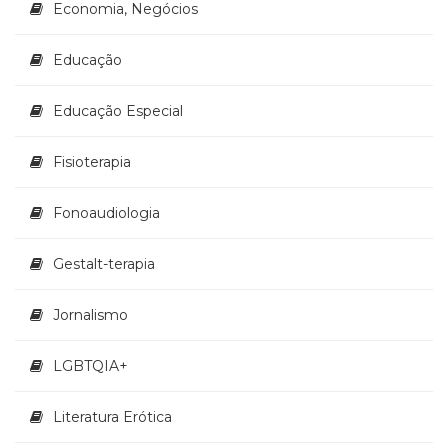
Economia, Negócios
(33)
Puericultura
Educação
(23)
Rádio
(8)
Educação Especial
Relações
Públicas
Fisioterapia
e
Comunicação
Fonoaudiologia
Empresarial
(31)
Religião,
Gestalt-terapia
Espiritualidade,
Filosofia
Jornalismo
(63)
Saúde
LGBTQIA+
(132)
Sem
categoria
Literatura Erótica
(0)