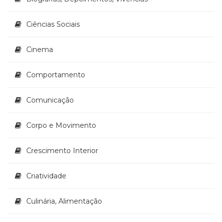
Literatura,
Ficção,
Ciências Sociais
Ensaios
(69)
Obras
Cinema
de
referência
Comportamento
(48)
PNL
Comunicação
(Programação
Neurolingüística)
(41)
Corpo e Movimento
Psicodrama
(200)
Crescimento Interior
Psicologia,
Psicoterapia
Criatividade
(799)
Publicidade,
Propaganda
Culinária, Alimentação
e
Marketing