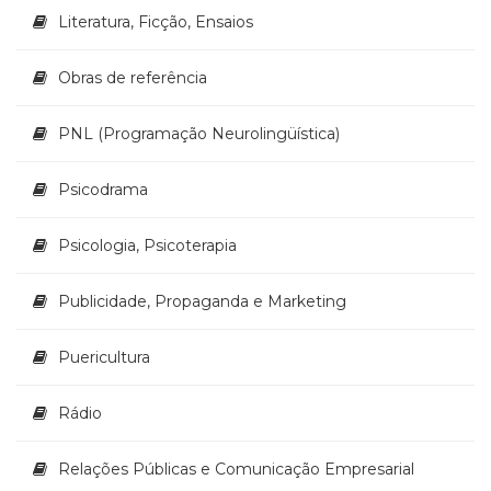
Televisão
Literatura, Ficção, Ensaios
(22)
Temas
Obras de referência
africanos
(30)
Terapia
PNL (Programação Neurolingüística)
Ocupacional
(21)
Psicodrama
Treinamento
e
Psicologia, Psicoterapia
RH
(65)
Publicidade, Propaganda e Marketing
Turismo
(1)
Vida
Puericultura
Prática
(32)
Rádio
Relações Públicas e Comunicação Empresarial