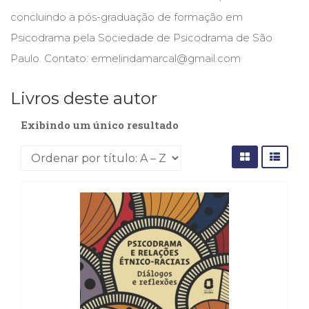
Cinema
concluindo a pós-graduação de formação em
(23)
Psicodrama pela Sociedade de Psicodrama de São
Comportamento
Paulo. Contato: ermelindamarcal@gmail.com
(418)
Comunicação
(232)
Livros deste autor
Corpo
e
Exibindo um único resultado
Movimento
(226)
Crescimento
Interior
(222)
Criatividade
(14)
Culinária,
Alimentação
(14)
Economia,
Negócios