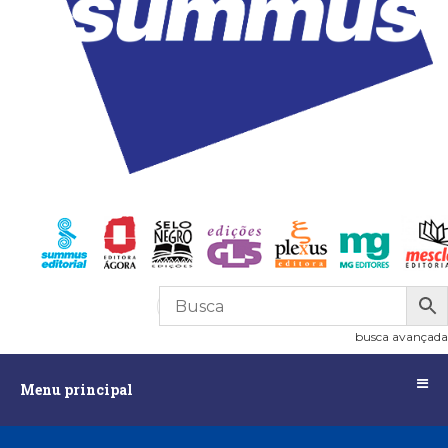
R$
0,00
0
busca avançada
Menu
Menu principal
principal
Assuntos