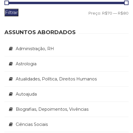
Literatura,
Ficção,
Filtrar
P
P
Preço:
R$70
—
R$80
Ensaios
(69)
m
m
Obras
ASSUNTOS ABORDADOS
de
referência
(48)
Administração, RH
PNL
(Programação
Astrologia
Neurolingüística)
(41)
Atualidades, Política, Direitos Humanos
Psicodrama
(200)
Psicologia,
Autoajuda
Psicoterapia
(799)
Biografias, Depoimentos, Vivências
Publicidade,
Propaganda
Ciências Sociais
e
Marketing