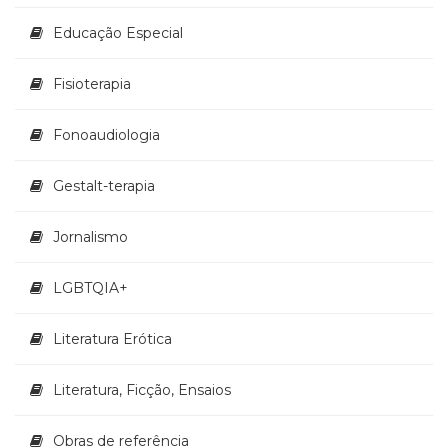
Televisão
Educação Especial
(22)
Temas
africanos
Fisioterapia
(30)
Terapia
Fonoaudiologia
Ocupacional
(21)
Gestalt-terapia
Treinamento
e
RH
Jornalismo
(65)
Turismo
LGBTQIA+
(1)
Vida
Literatura Erótica
Prática
(32)
Literatura, Ficção, Ensaios
Obras de referência