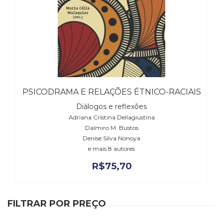
(31)
Educação
(278)
Educação
Especial
(39)
Fisioterapia
(47)
PSICODRAMA E RELAÇÕES ÉTNICO-RACIAIS
Fonoaudiologia
(54)
Diálogos e reflexões
Gestalt-
Adriana Cristina Dellagiustina
terapia
Dalmiro M. Bustos
(93)
Denise Silva Nonoya
Jornalismo
e mais 8 autores
(57)
R$
75,70
LGBTQIA+
(66)
Literatura
FILTRAR POR PREÇO
Erótica
(11)