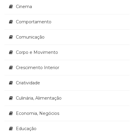
(33)
Cinema
Puericultura
(23)
Comportamento
Rádio
(8)
Comunicação
Relações
Públicas
e
Corpo e Movimento
Comunicação
Empresarial
Crescimento Interior
(31)
Religião,
Criatividade
Espiritualidade,
Filosofia
(63)
Culinária, Alimentação
Saúde
(132)
Economia, Negócios
Sem
categoria
Educação
(0)