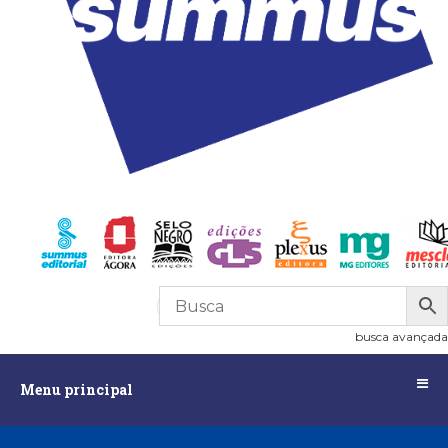
R$
0,00
0
busca avançada
Menu
Menu principal
principal
Assuntos