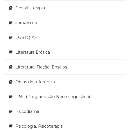
Televisão
Gestalt-terapia
(22)
Temas
africanos
Jornalismo
(30)
Terapia
LGBTQIA+
Ocupacional
(21)
Literatura Erótica
Treinamento
e
Literatura, Ficção, Ensaios
RH
(65)
Turismo
Obras de referência
(1)
Vida
PNL (Programação Neurolingüística)
Prática
(32)
Psicodrama
Psicologia, Psicoterapia