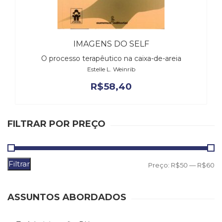
(31)
Educação
(278)
Educação
IMAGENS DO SELF
Especial
O processo terapêutico na caixa-de-areia
(39)
Estelle L. Weinrib
Fisioterapia
(47)
R$
58,40
Fonoaudiologia
(54)
Gestalt-
FILTRAR POR PREÇO
terapia
(93)
Jornalismo
(57)
Filtrar
P
P
Preço:
R$50
—
R$60
LGBTQIA+
m
m
(66)
Literatura
ASSUNTOS ABORDADOS
Erótica
(11)