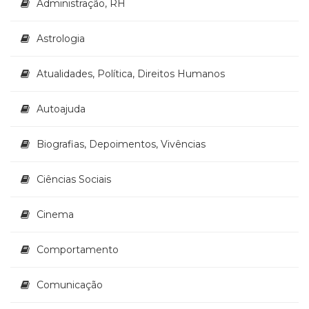
Administração, RH
Literatura,
Ficção,
Ensaios
Astrologia
(69)
Obras
Atualidades, Política, Direitos Humanos
de
referência
Autoajuda
(48)
PNL
(Programação
Biografias, Depoimentos, Vivências
Neurolingüística)
(41)
Ciências Sociais
Psicodrama
(200)
Cinema
Psicologia,
Psicoterapia
(799)
Comportamento
Publicidade,
Propaganda
Comunicação
e
Marketing