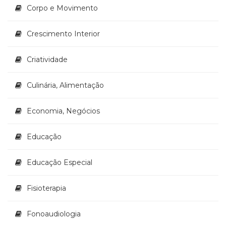
Corpo e Movimento
(33)
Puericultura
(23)
Crescimento Interior
Rádio
(8)
Criatividade
Relações
Públicas
Culinária, Alimentação
e
Comunicação
Empresarial
Economia, Negócios
(31)
Religião,
Educação
Espiritualidade,
Filosofia
Educação Especial
(63)
Saúde
(132)
Fisioterapia
Sem
categoria
Fonoaudiologia
(0)