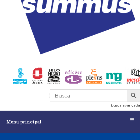
R$
0,00
0
busca avançada
Menu
Menu principal
principal
Assuntos