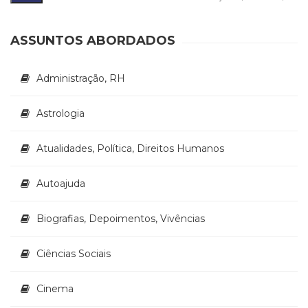
Literatura,
m
m
Ficção,
Ensaios
ASSUNTOS ABORDADOS
(69)
Obras
Administração, RH
de
referência
(48)
Astrologia
PNL
(Programação
Atualidades, Política, Direitos Humanos
Neurolingüística)
(41)
Autoajuda
Psicodrama
(200)
Psicologia,
Biografias, Depoimentos, Vivências
Psicoterapia
(799)
Ciências Sociais
Publicidade,
Propaganda
Cinema
e
Marketing