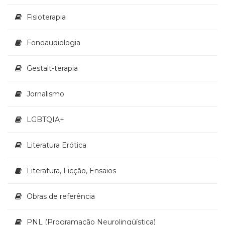
Televisão
(22)
Fisioterapia
Temas
africanos
Fonoaudiologia
(30)
Terapia
Gestalt-terapia
Ocupacional
(21)
Jornalismo
Treinamento
e
RH
LGBTQIA+
(65)
Turismo
Literatura Erótica
(1)
Vida
Literatura, Ficção, Ensaios
Prática
(32)
Obras de referência
PNL (Programação Neurolingüística)