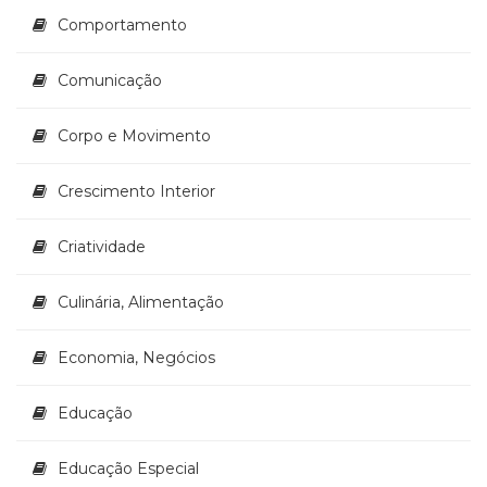
(33)
Comportamento
Puericultura
(23)
Comunicação
Rádio
(8)
Corpo e Movimento
Relações
Públicas
e
Crescimento Interior
Comunicação
Empresarial
Criatividade
(31)
Religião,
Culinária, Alimentação
Espiritualidade,
Filosofia
(63)
Economia, Negócios
Saúde
(132)
Educação
Sem
categoria
Educação Especial
(0)