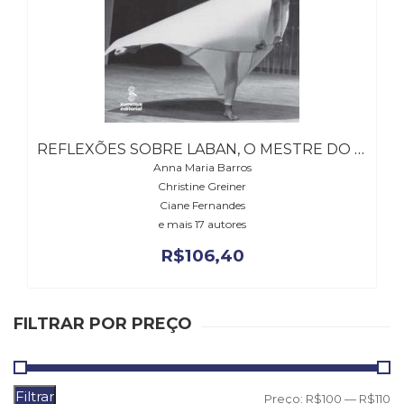
(31)
Educação
(278)
Educação
Especial
(39)
Fisioterapia
REFLEXÕES SOBRE LABAN, O MESTRE DO MOVIMENTO
(47)
Anna Maria Barros
Fonoaudiologia
Christine Greiner
(54)
Ciane Fernandes
Gestalt-
e mais 17 autores
terapia
(93)
R$
106,40
Jornalismo
(57)
LGBTQIA+
FILTRAR POR PREÇO
(66)
Literatura
Erótica
(11)
Filtrar
P
P
Preço:
R$100
—
R$110