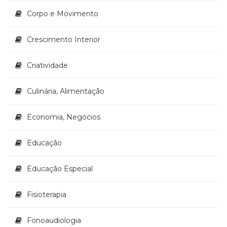
(33)
Corpo e Movimento
Puericultura
(23)
Crescimento Interior
Rádio
(8)
Criatividade
Relações
Públicas
e
Culinária, Alimentação
Comunicação
Empresarial
Economia, Negócios
(31)
Religião,
Educação
Espiritualidade,
Filosofia
(63)
Educação Especial
Saúde
(132)
Fisioterapia
Sem
categoria
Fonoaudiologia
(0)