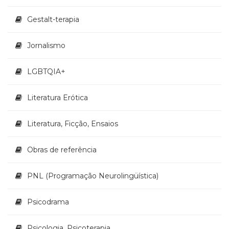
Televisão
(22)
Gestalt-terapia
Temas
africanos
Jornalismo
(30)
Terapia
LGBTQIA+
Ocupacional
(21)
Treinamento
Literatura Erótica
e
RH
Literatura, Ficção, Ensaios
(65)
Turismo
Obras de referência
(1)
Vida
Prática
PNL (Programação Neurolingüística)
(32)
Psicodrama
Psicologia, Psicoterapia