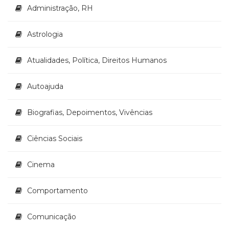
Literatura,
Administração, RH
Ficção,
Ensaios
Astrologia
(69)
Obras
de
Atualidades, Política, Direitos Humanos
referência
(48)
Autoajuda
PNL
(Programação
Biografias, Depoimentos, Vivências
Neurolingüística)
(41)
Psicodrama
Ciências Sociais
(200)
Psicologia,
Cinema
Psicoterapia
(799)
Comportamento
Publicidade,
Propaganda
e
Comunicação
Marketing