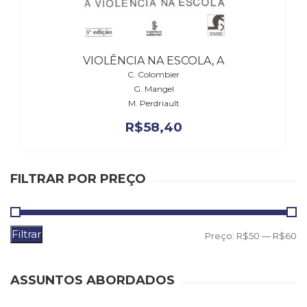
(31)
Educação
(278)
Educação
VIOLÊNCIA NA ESCOLA, A
Especial
C. Colombier
(39)
G. Mangel
Fisioterapia
M. Perdriault
(47)
R$
58,40
Fonoaudiologia
(54)
Gestalt-
terapia
FILTRAR POR PREÇO
(93)
Jornalismo
(57)
Filtrar
LGBTQIA+
P
P
Preço:
R$50
—
R$60
(66)
m
m
Literatura
ASSUNTOS ABORDADOS
Erótica
(11)