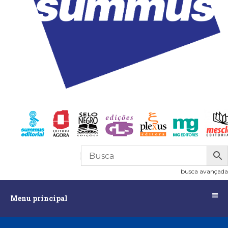
R$
0,00
0
busca avançada
Menu
Menu principal
principal
Assuntos