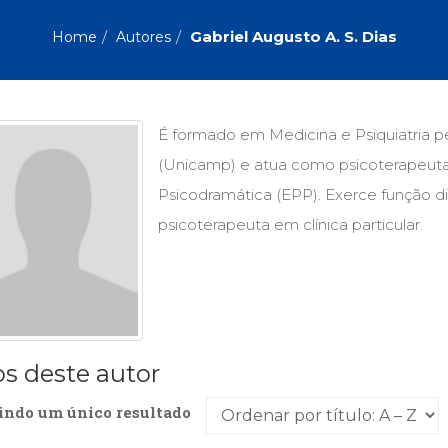
Biografias, Depoimentos, Vivências (104)
Ciên
Comportamento (418)
Com
Gabriel Augusto A. S. Dias
Home
Autores
Crescimento Interior (222)
Cria
Economia, Negócios (31)
Edu
Fisioterapia (47)
Fon
Jornalismo (57)
LGB
É formado em Medicina e Psiquiatria p
Literatura, Ficção, Ensaios (69)
Obra
(Unicamp) e atua como psicoterapeuta 
Psicodrama (200)
Psic
Puericultura (23)
Rádi
Psicodramática (EPP). Exerce função d
ial
Religião, Espiritualidade, Filosofia (63)
Saúd
psicoterapeuta em clínica particular.
Televisão (22)
Tema
Treinamento e RH (65)
Turi
os deste autor
indo um único resultado