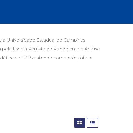
cias Sociais (102)
unicação (232)
tividade (14)
cação (278)
oaudiologia (54)
TQIA+ (66)
ela Universidade Estadual de Campinas
s de referência (48)
pela Escola Paulista de Psicodrama e Análise
ologia, Psicoterapia (799)
o (8)
idática na EPP e atende como psiquiatra e
e (132)
s africanos (30)
smo (1)