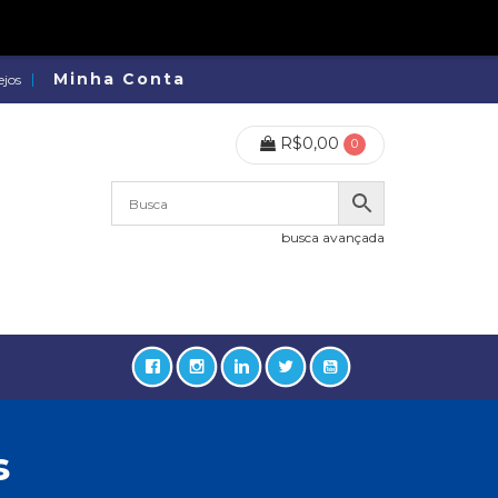
Minha Conta
ejos
R$
0,00
0
busca avançada
s
lidades, Política, Direitos Humanos (133)